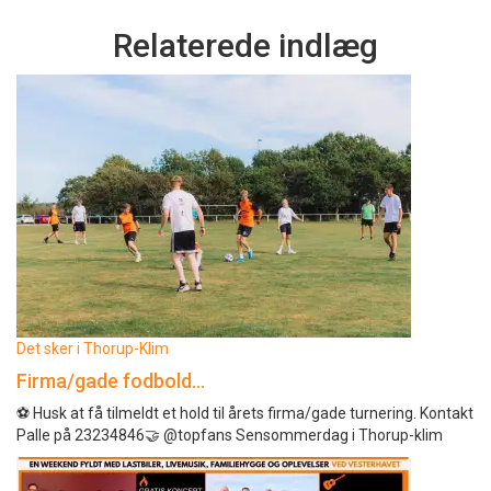
Relaterede indlæg
Det sker i Thorup-Klim
Firma/gade fodbold…
⚽️ Husk at få tilmeldt et hold til årets firma/gade turnering. Kontakt
Palle på 23234846🤝 @topfans Sensommerdag i Thorup-klim