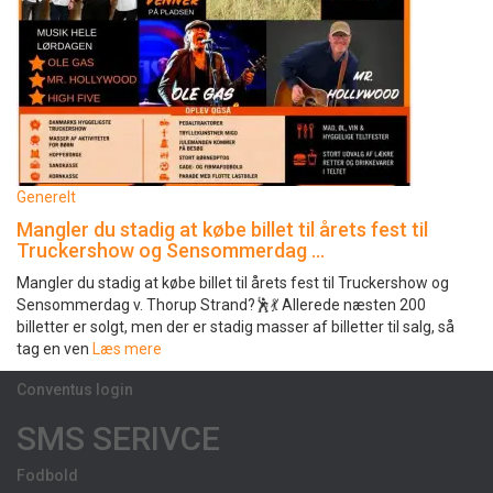
Generelt
Mangler du stadig at købe billet til årets fest til
Truckershow og Sensommerdag …
Mangler du stadig at købe billet til årets fest til Truckershow og
Sensommerdag v. Thorup Strand?🕺💃 Allerede næsten 200
billetter er solgt, men der er stadig masser af billetter til salg, så
tag en ven
Læs mere
Conventus login
SMS SERIVCE
Fodbold