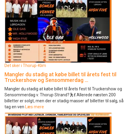
Det sker i Thorup-Klim
Mangler du stadig at købe billet til årets fest til
Truckershow og Sensommerdag …
Mangler du stadig at købe billet til årets fest til Truckershow og
Sensommerdag v. Thorup Strand?🕺💃 Allerede næsten 200
billetter er solgt, men der er stadig masser af billetter til salg, så
tag en ven
Læs mere