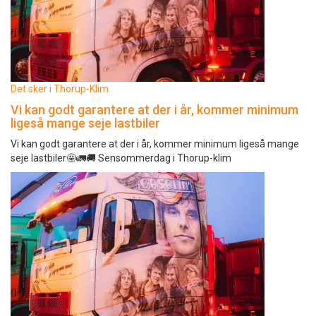
Det sker i Thorup-Klim
Vi kan godt garantere at der i år, kommer minimum
ligeså mange seje lastbiler
Vi kan godt garantere at der i år, kommer minimum ligeså mange
seje lastbiler🤩🚛🚚 Sensommerdag i Thorup-klim