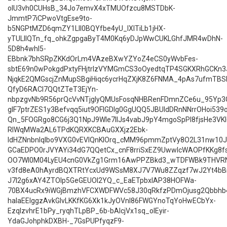
oIU3vh0CUHsB_34Jo7emvX4xTMUOfzcu8MSTDbK-
JmmtP7iCPwoVtgEse9to-
b5NGPtMZD6qmZY1LlI0BQYfbe4yU_lXITiLb1jHX-
yTULllQTn_fq_ohkZgpgaByT4M0Kq6yDJpWwCUKLGhfJMR4wDhN-
5D8h4whI5-
EBbnk7bhSRpZKKdOrLm4VAzeBXwYZYoZ4eCS0yWvbFes-
sbtE69n0wPokgdPxtyFHjtrIzVYMGmCS3oOyedtqTP4SGKXRhGCKn
NjqkE2QMGscjZnMupSBgiHiqc6ycrHqZXjK8Z6FNMA_4pAs7ufmTB
QfyD6RACl7QQtZTeT3EjYn-
nbpzgvNb9R56prQcVvNTjgIyQMUsFosqNHBRenFDmnZCe6u_95Yp3G
glF7ptrZES1y3Befvqq5iut9OFlGDIg0GgUQQ5JBUIdDRnNNrrOHoi539
Qn_5FOGRgo8CG6j3Q1NpJ9Wle7IIJs4vabJ9pY4mgoSpPI8fjsHe3VK
RlWqMWa2AL6TPdKQRXKCBAuGXXjz2Ebk-
IdHZNnbnIqlbo9VXG0vEVlQnKlOrq_cMM96pmmZptVy8O2L31nw10J
GCaEDPO0rJVYAYi34dG7QQetCx_cnF8rriSxEZ9UwwlcWAOPfKKg8f
OO7Wl0M04LyEU4cnG0VkZg1Grm16AwPPZBkd3_wTDFWBk9THVRN
v3fd8eA0hAyrdBQXTRtYcxUd9WSsM8XJ7V7Wu8ZZqzf7wJ2Yt4bB
J7I2g6xAY4ZTOIp5GeGEUOI2YQ_c_EaETpbxIAP38HOFWa-
70BX4ucRx9iWGjBmzhVFCXWDFWVc58J30qRkfzPDmOjusg2Qbbhb4
haIaEEIggzAvkGIvLKKfKG6Xk1kJyOVnI86FWGYnoTqYoHwECbYx-
EzqIzvhrE1bPy_ryqhTLpBP_6b-bAlcjVx1sq_olEyir-
YdaGJohphkDXBH-_7GsPUPfyqzF9-