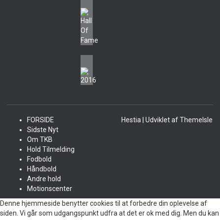
FORSIDE
Hestia | Udviklet af
ThemeIsle
Sidste Nyt
Om TKB
Hold Tilmelding
Fodbold
Håndbold
Andre hold
Motionscenter
Denne hjemmeside benytter cookies til at forbedre din oplevelse af
siden. Vi går som udgangspunkt udfra at det er ok med dig. Men du kan