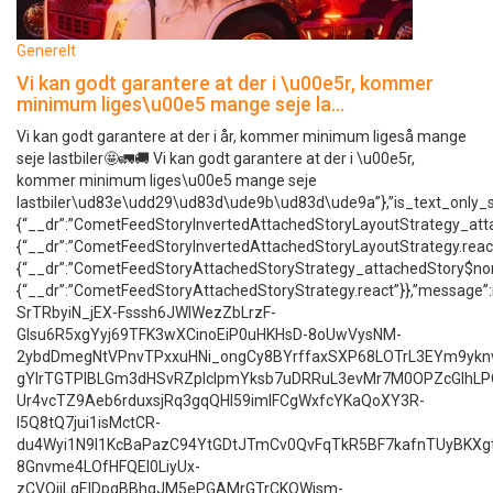
Generelt
Vi kan godt garantere at der i \u00e5r, kommer
minimum liges\u00e5 mange seje la…
Vi kan godt garantere at der i år, kommer minimum ligeså mange
seje lastbiler🤩🚛🚚 Vi kan godt garantere at der i \u00e5r,
kommer minimum liges\u00e5 mange seje
lastbiler\ud83e\udd29\ud83d\ude9b\ud83d\ude9a”},”is_text_o
{“__dr”:”CometFeedStoryInvertedAttachedStoryLayoutStrategy_at
{“__dr”:”CometFeedStoryInvertedAttachedStoryLayoutStrategy.r
{“__dr”:”CometFeedStoryAttachedStoryStrategy_attachedStory$n
{“__dr”:”CometFeedStoryAttachedStoryStrategy.react”}},”message”:nu
SrTRbyiN_jEX-Fsssh6JWIWezZbLrzF-
Glsu6R5xgYyj69TFK3wXCinoEiP0uHKHsD-8oUwVysNM-
2ybdDmegNtVPnvTPxxuHNi_ongCy8BYrffaxSXP68LOTrL3EYm9ykn
gYlrTGTPIBLGm3dHSvRZpIclpmYksb7uDRRuL3evMr7M0OPZcGIhL
Ur4vcTZ9Aeb6rduxsjRq3gqQHl59imIFCgWxfcYKaQoXY3R-
l5Q8tQ7jui1isMctCR-
du4Wyi1N9I1KcBaPazC94YtGDtJTmCv0QvFqTkR5BF7kafnTUyBKXgt
8Gnvme4LOfHFQEI0LiyUx-
zCVQiiLqElDpgBBhqJM5ePGAMrGTrCKOWjsm-