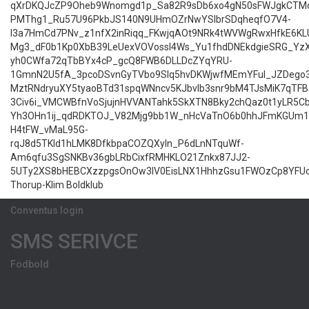
qXrDKQJcZP9Oheb9Wnomgd1p_Sa82R9sDb6xo4gN50sFWJgkCTMo
PMThg1_Ru57U96PkbJS140N9UHmOZrNwYSIbrSDqheqfO7V4-
l3a7HmCd7PNv_z1nfX2inRiqq_FKwjqAOt9NRk4tWVWgRwxHfkE6KL
Mg3_dF0b1Kp0XbB39LeUexVOVossl4Ws_Yu1fhdDNEkdgieSRG_YzX
yh0CWfa72qTbBYx4cP_gcQ8FWB6DLLDcZYqYRU-
1GmnN2U5fA_3pcoDSvnGyTVbo9SIq5hvDKWjwfMEmYFul_JZDego3
MztRNdryuXY5tyaoBTd31spqWNncv5KJbvlb3snr9bM4TJsMiK7qTFB
3Civ6i_VMCWBfnVoSjujnHVVANTahk5SkXTN8Bky2chQaz0t1yLR5C
Yh3OHn1ij_qdRDKTOJ_V82Mjg9bb1W_nHcVaTnO6b0hhJFmKGUm1
H4tFW_vMaL95G-
rqJ8d5TKld1hLMK8DfkbpaCOZQXyln_P6dLnNTquWf-
Am6qfu3SgSNKBv36gbLRbCixfRMHKLO21Znkx87JJ2-
5UTy2XS8bHEBCXzzpgsOnOw3lV0EisLNX1HhhzGsu1FWOzCp8YFUo
Thorup-Klim Boldklub
Conventus login
SMS SERIVCE
Fodbold