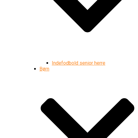
Indefodbold senior herre
Børn