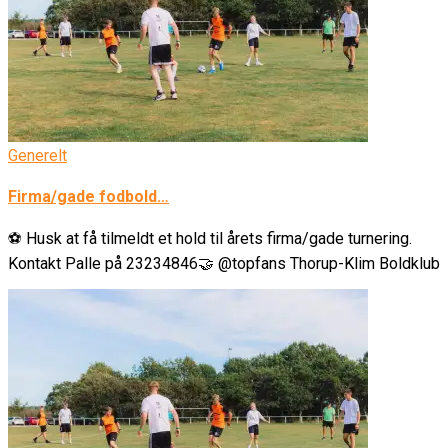
Generelt
Firma/gade fodbold…
⚽️ Husk at få tilmeldt et hold til årets firma/gade turnering.
Kontakt Palle på 23234846🤝 @topfans Thorup-Klim Boldklub