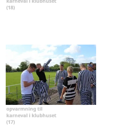
karneval i klubhuset
(18)
opvarmning til
karneval i klubhuset
(17)