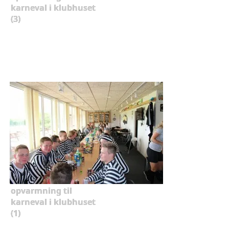
karneval i klubhuset
(3)
opvarmning til
karneval i klubhuset
(1)