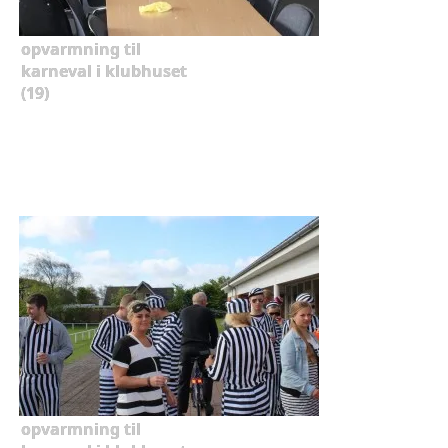
opvarmning til
karneval i klubhuset
(19)
opvarmning til