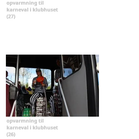
opvarmning til
karneval i klubhuset
(27)
opvarmning til
karneval i klubhuset
(26)