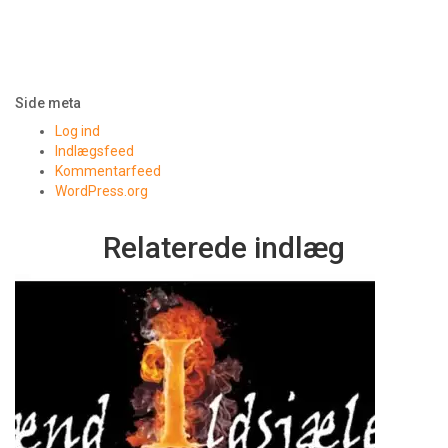
Side meta
Log ind
Indlægsfeed
Kommentarfeed
WordPress.org
Relaterede indlæg