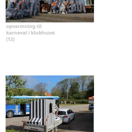
opvarmning til
karneval i klubhuset
(12)