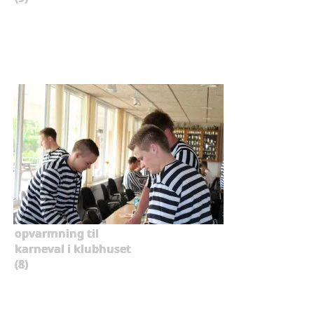
opvarmning til
karneval i klubhuset
(8)