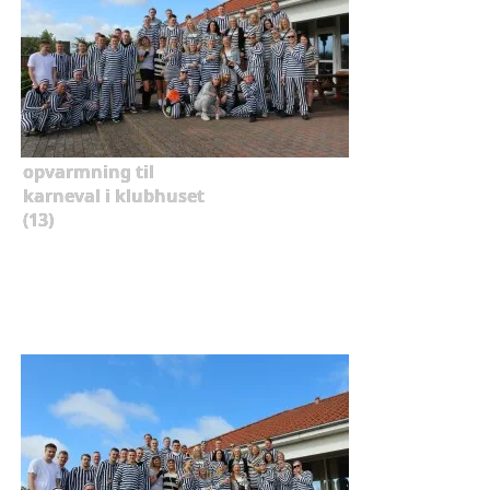
opvarmning til
karneval i klubhuset
(13)