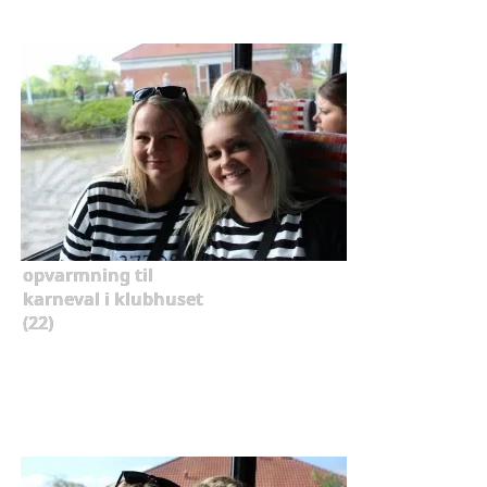
opvarmning til
karneval i klubhuset
(22)