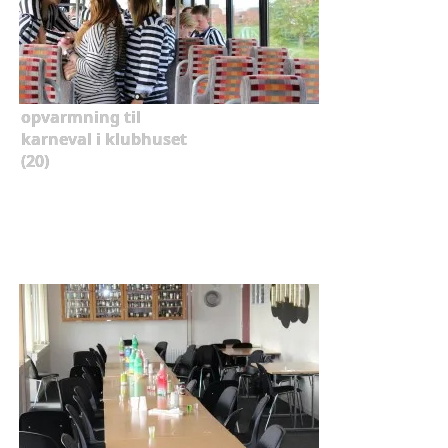
opvarmning til
karneval i klubhuset
(20)