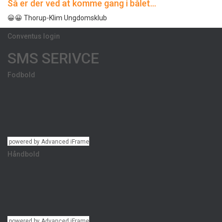
Så er der ved at komme gang i bålet…
😀😀 Thorup-Klim Ungdomsklub
Conventus login
SMS SERIVCE
Fodbold
powered by Advanced iFrame
Håndbold
powered by Advanced iFrame