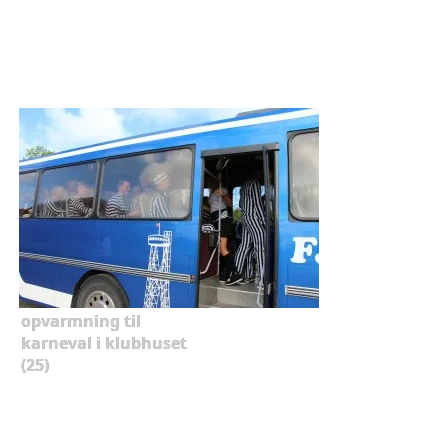
opvarmning til
karneval i klubhuset
(25)