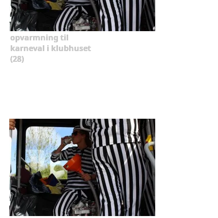
opvarmning til
karneval i klubhuset
(28)