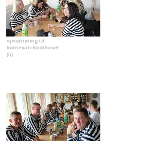
opvarmning til
karneval i klubhuset
(5)