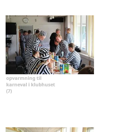
opvarmning til
karneval i klubhuset
(7)