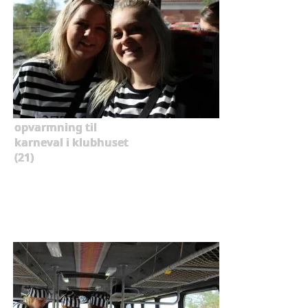
opvarmning til
karneval i klubhuset
(21)