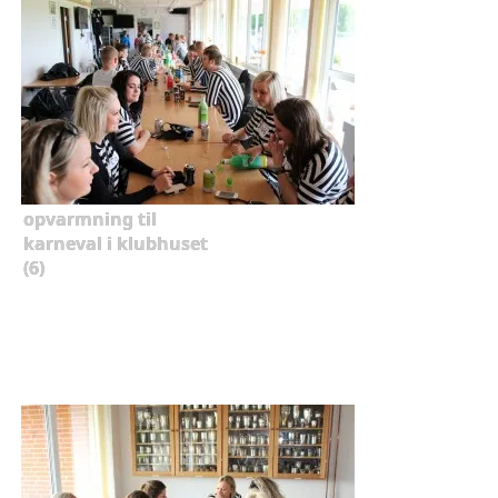
opvarmning til
karneval i klubhuset
(6)