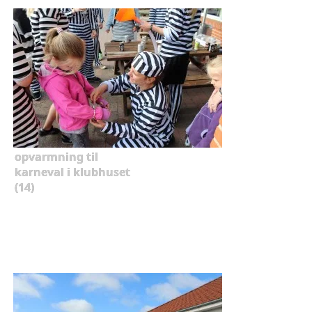
opvarmning til
karneval i klubhuset
(14)