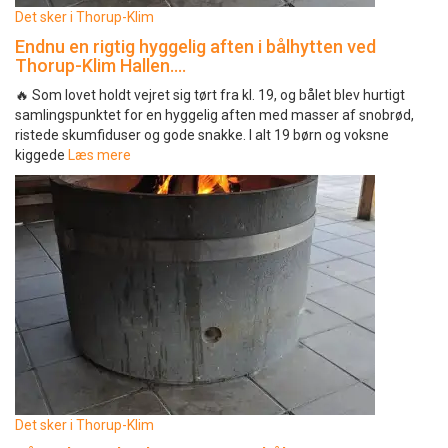
Det sker i Thorup-Klim
Endnu en rigtig hyggelig aften i bålhytten ved
Thorup-Klim Hallen….
🔥 Som lovet holdt vejret sig tørt fra kl. 19, og bålet blev hurtigt
samlingspunktet for en hyggelig aften med masser af snobrød,
ristede skumfiduser og gode snakke. I alt 19 børn og voksne
kiggede
Læs mere
Det sker i Thorup-Klim