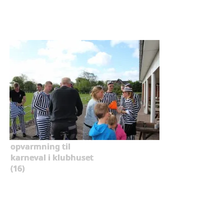
opvarmning til
karneval i klubhuset
(16)