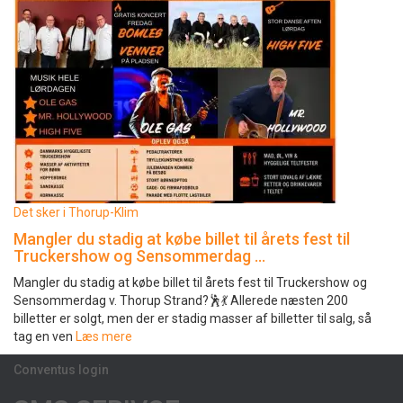
Det sker i Thorup-Klim
Mangler du stadig at købe billet til årets fest til
Truckershow og Sensommerdag …
Mangler du stadig at købe billet til årets fest til Truckershow og
Sensommerdag v. Thorup Strand?🕺💃 Allerede næsten 200
billetter er solgt, men der er stadig masser af billetter til salg, så
tag en ven
Læs mere
Conventus login