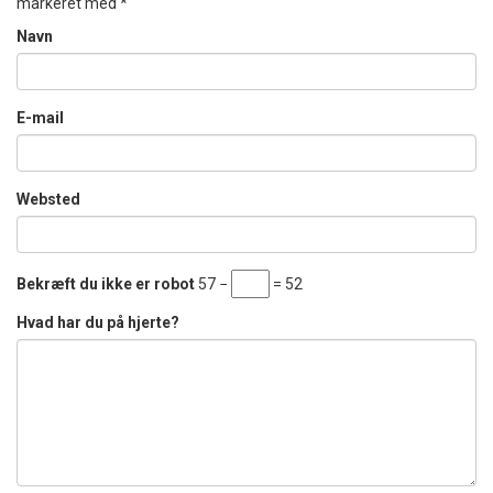
markeret med
*
Navn
E-mail
Websted
Bekræft du ikke er robot
57 −
= 52
Hvad har du på hjerte?