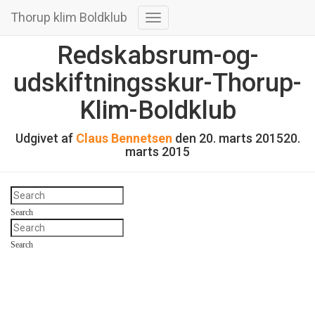
Thorup klim Boldklub
Skift
navigation
Redskabsrum-og-
udskiftningsskur-Thorup-
Klim-Boldklub
Udgivet af
Claus Bennetsen
den
20. marts 2015
20.
marts 2015
Search
Search