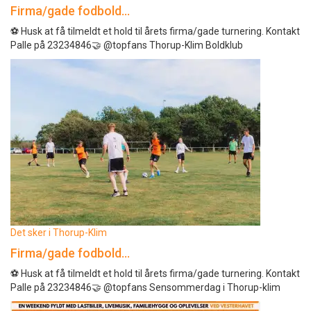
Firma/gade fodbold…
⚽️ Husk at få tilmeldt et hold til årets firma/gade turnering. Kontakt
Palle på 23234846🤝 @topfans Thorup-Klim Boldklub
Det sker i Thorup-Klim
Firma/gade fodbold…
⚽️ Husk at få tilmeldt et hold til årets firma/gade turnering. Kontakt
Palle på 23234846🤝 @topfans Sensommerdag i Thorup-klim