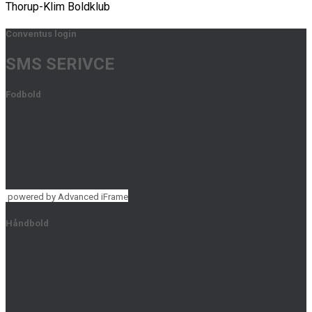
Thorup-Klim Boldklub
Conventus login
SMS SERIVCE
Fodbold
powered by Advanced iFrame
Håndbold