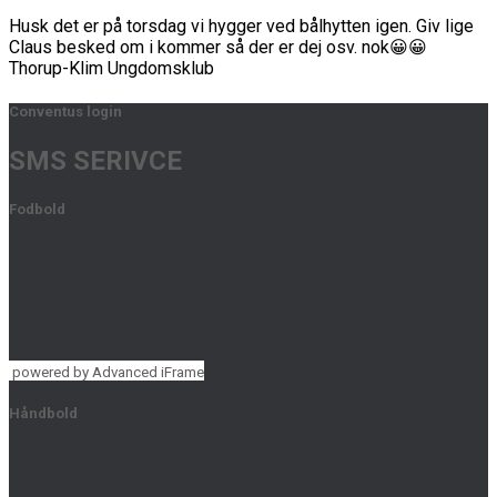
Husk det er på torsdag vi hygger ved bålhytten igen. Giv lige
Claus besked om i kommer så der er dej osv. nok😀😀
Thorup-Klim Ungdomsklub
Conventus login
SMS SERIVCE
Fodbold
powered by Advanced iFrame
Håndbold