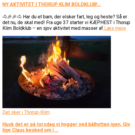
NY AKTIVITET I THORUP KLIM BOLDKLUB!…
🐴🎉🎉🐴 Har du et barn, der elsker fart, leg og heste? Så er
det nu, de skal med! Fra uge 37 starter vi KÆPHEST i Thorup
Klim Boldklub – en sjov aktivitet med masser af
Læs mere
Det sker i Thorup-Klim
Husk det er på torsdag vi hygger ved bålhytten igen. Giv
lige Claus besked om i …