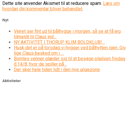
Dette site anvender Akismet til at reducere spam.
Læs om
hvordan din kommentar bliver behandlet
.
Nyt
Vejret ser fint ud til bålhygge i morgen, så se at få jeg
tilmeldt til Claus ind…
NY AKTIVITET I THORUP KLIM BOLDKLUB!…
Husk det er på torsdag vi hygger ved bålhytten igen. Giv
lige Claus besked om i …
Bomles venner glæder sig til at besøge pladsen fredag
d.14/8, hvor de spiller på…
Der sker hele tiden lidt i den nye ungezone
Aktiviteter