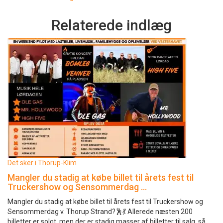
Relaterede indlæg
Det sker i Thorup-Klim
Mangler du stadig at købe billet til årets fest til
Truckershow og Sensommerdag …
Mangler du stadig at købe billet til årets fest til Truckershow og
Sensommerdag v. Thorup Strand?🕺💃 Allerede næsten 200
billetter er solgt, men der er stadig masser af billetter til salg, så