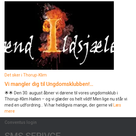
Det sker i Thorup-Klim
Vi mangler dig til Ungdomsklubben!…
🌟🌟 Den 30. august åbner vi dørene til vores ungdomsklub i
Thorup-Klim Hallen – og vi glæder os helt vildt! Men lige nu står vi
med en udfordring… Vi har heldigvis mange, der gerne vil
Læs
mere
Conventus login
SMS SERIVCE