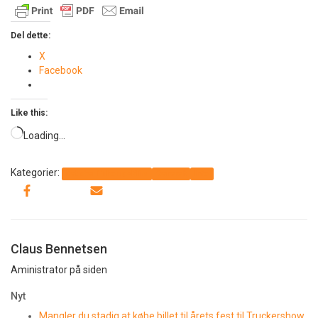
Del dette:
X
Facebook
Like this:
Loading…
Kategorier:
Det sker i Thorup-Klim
Generelt
Info
Claus Bennetsen
Aministrator på siden
Nyt
Mangler du stadig at købe billet til årets fest til Truckershow