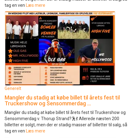
tag en ven
Læs mere
Generelt
Mangler du stadig at købe billet til årets fest til
Truckershow og Sensommerdag …
Mangler du stadig at købe billet til årets fest til Truckershow og
Sensommerdag v. Thorup Strand?🕺💃 Allerede næsten 200
billetter er solgt, men der er stadig masser af billetter til salg, så
tag en ven
Læs mere