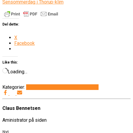
Sensommerdag i Thorup-klim
Del dette:
X
Facebook
Like this:
Loading…
Kategorier:
Det sker i Thorup-Klim
Generelt
Info
Claus Bennetsen
Aministrator på siden
Nyt