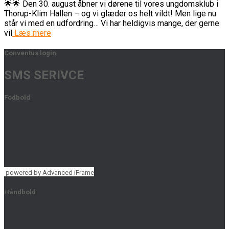
🌟🌟 Den 30. august åbner vi dørene til vores ungdomsklub i
Thorup-Klim Hallen – og vi glæder os helt vildt! Men lige nu
står vi med en udfordring… Vi har heldigvis mange, der gerne
vil
Læs mere
Conventus login
SMS SERIVCE
Fodbold
powered by Advanced iFrame
Håndbold