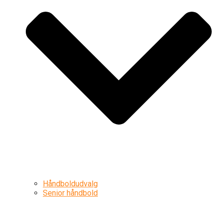
Håndboldudvalg
Senior håndbold