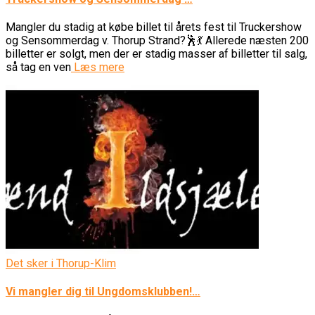
Mangler du stadig at købe billet til årets fest til Truckershow
og Sensommerdag v. Thorup Strand?🕺💃 Allerede næsten 200
billetter er solgt, men der er stadig masser af billetter til salg,
så tag en ven
Læs mere
Det sker i Thorup-Klim
Vi mangler dig til Ungdomsklubben!…