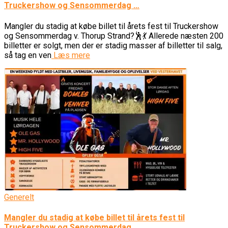
Truckershow og Sensommerdag …
Mangler du stadig at købe billet til årets fest til Truckershow
og Sensommerdag v. Thorup Strand?🕺💃 Allerede næsten 200
billetter er solgt, men der er stadig masser af billetter til salg,
så tag en ven
Læs mere
Generelt
Mangler du stadig at købe billet til årets fest til
Truckershow og Sensommerdag …