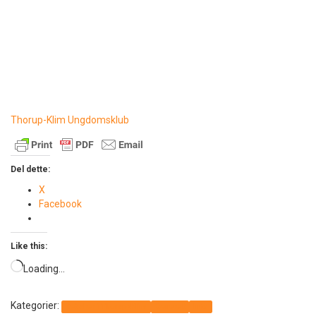
Thorup-Klim Ungdomsklub
Del dette:
X
Facebook
Like this:
Loading…
Kategorier:
Det sker i Thorup-Klim
Generelt
Info