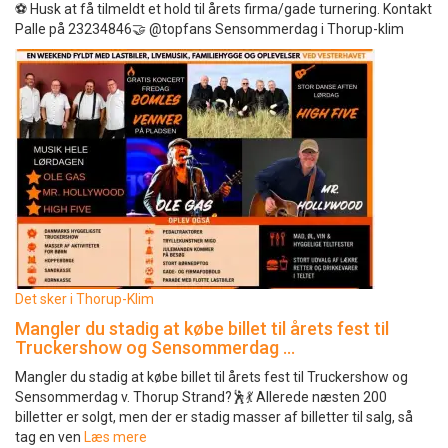
⚽️ Husk at få tilmeldt et hold til årets firma/gade turnering. Kontakt
Palle på 23234846🤝 @topfans Sensommerdag i Thorup-klim
Det sker i Thorup-Klim
Mangler du stadig at købe billet til årets fest til
Truckershow og Sensommerdag …
Mangler du stadig at købe billet til årets fest til Truckershow og
Sensommerdag v. Thorup Strand?🕺💃 Allerede næsten 200
billetter er solgt, men der er stadig masser af billetter til salg, så
tag en ven
Læs mere