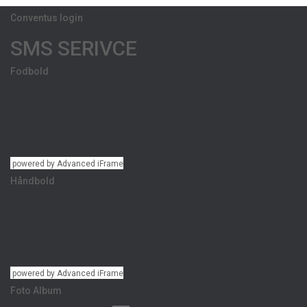
Conventus login
SMS SERIVCE
Fodbold
powered by Advanced iFrame
Håndbold
powered by Advanced iFrame
Foto Album