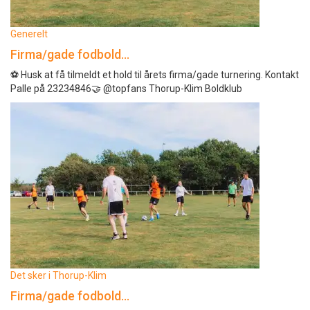
Generelt
Firma/gade fodbold…
⚽️ Husk at få tilmeldt et hold til årets firma/gade turnering. Kontakt
Palle på 23234846🤝 @topfans Thorup-Klim Boldklub
Det sker i Thorup-Klim
Firma/gade fodbold…