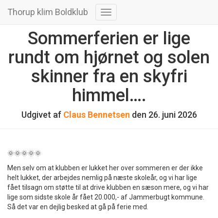
Thorup klim Boldklub
Skift
navigation
Sommerferien er lige
rundt om hjørnet og solen
skinner fra en skyfri
himmel….
Udgivet af
Claus Bennetsen
den
26. juni 2026
🌞🌞🌞🌞🌞
Men selv om at klubben er lukket her over sommeren er der ikke
helt lukket, der arbejdes nemlig på næste skoleår, og vi har lige
fået tilsagn om støtte til at drive klubben en sæson mere, og vi har
lige som sidste skole år fået 20.000,- af Jammerbugt kommune.
Så det var en dejlig besked at gå på ferie med.