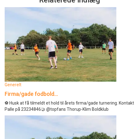
Relaterede indlæg
Generelt
Firma/gade fodbold…
⚽️ Husk at få tilmeldt et hold til årets firma/gade turnering. Kontakt
Palle på 23234846🤝 @topfans Thorup-Klim Boldklub