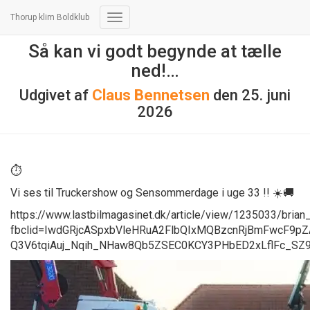
Thorup klim Boldklub
Skift
navigation
Så kan vi godt begynde at tælle
ned!…
Udgivet af
Claus Bennetsen
den
25. juni
2026
⏱️
Vi ses til Truckershow og Sensommerdage i uge 33 !! ☀️🚚
https://www.lastbilmagasinet.dk/article/view/1235033/bria
fbclid=IwdGRjcASpxbVleHRuA2FlbQIxMQBzcnRjBmFwcF9p
Q3V6tqiAuj_Nqih_NHaw8Qb5ZSEC0KCY3PHbED2xLflFc_SZ