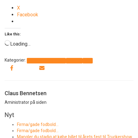
X
Facebook
Like this:
Loading…
Kategorier:
Det sker i Thorup-Klim
Generelt
Info
Claus Bennetsen
Aministrator på siden
Nyt
Firma/gade fodbold…
Firma/gade fodbold…
Mangler du stadig at købe billet til årets fest til Truckershow