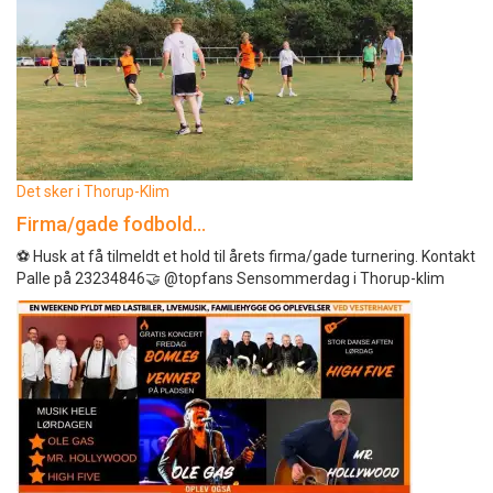
Det sker i Thorup-Klim
Firma/gade fodbold…
⚽️ Husk at få tilmeldt et hold til årets firma/gade turnering. Kontakt
Palle på 23234846🤝 @topfans Sensommerdag i Thorup-klim