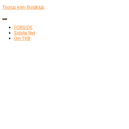
Thorup klim Boldklub
Skift navigation
FORSIDE
Sidste Nyt
Om TKB