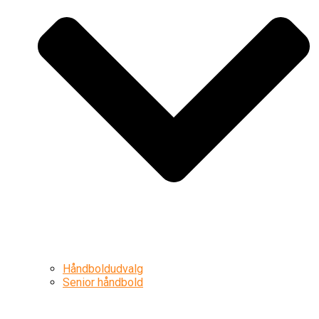
Håndboldudvalg
Senior håndbold