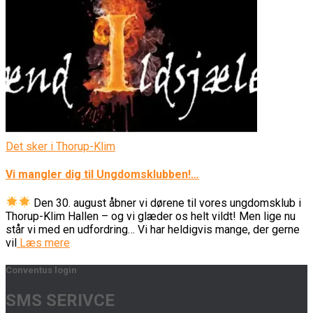
Det sker i Thorup-Klim
Vi mangler dig til Ungdomsklubben!…
Den 30. august åbner vi dørene til vores ungdomsklub i
Thorup-Klim Hallen – og vi glæder os helt vildt! Men lige nu
står vi med en udfordring… Vi har heldigvis mange, der gerne
vil
Læs mere
Conventus login
SMS SERIVCE