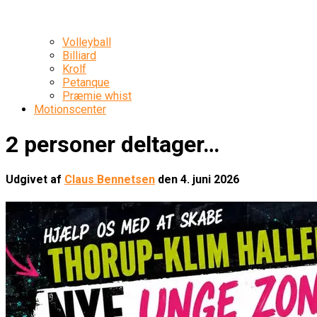
Volleyball
Billiard
Krolf
Petanque
Præmie whist
Motionscenter
2 personer deltager…
Udgivet af
Claus Bennetsen
den
4. juni 2026