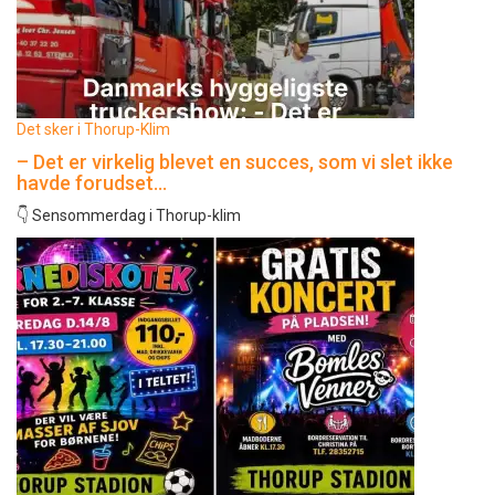
Det sker i Thorup-Klim
– Det er virkelig blevet en succes, som vi slet ikke
havde forudset…
👇 Sensommerdag i Thorup-klim