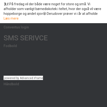
🕺💃 På fredag vil der både være noget for store og små. Vi
afholder som vanligt børnediskotek i teltet, hvor der også vil være
hoppeborge og andet sjov🤩 Derudover prøver vi i år at afholde
Læs mere
Conventus login
SMS SERIVCE
Fodbold
powered by Advanced iFrame
Håndbold