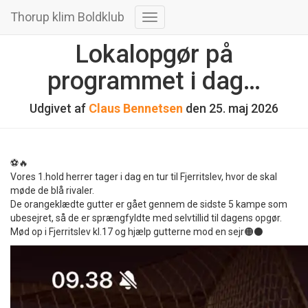
Thorup klim Boldklub
Skift
navigation
Lokalopgør på
programmet i dag…
Udgivet af
Claus Bennetsen
den
25. maj 2026
⚽️🔥
Vores 1.hold herrer tager i dag en tur til Fjerritslev, hvor de skal
møde de blå rivaler.
De orangeklædte gutter er gået gennem de sidste 5 kampe som
ubesejret, så de er sprængfyldte med selvtillid til dagens opgør.
Mød op i Fjerritslev kl.17 og hjælp gutterne mod en sejr🟠⚫️