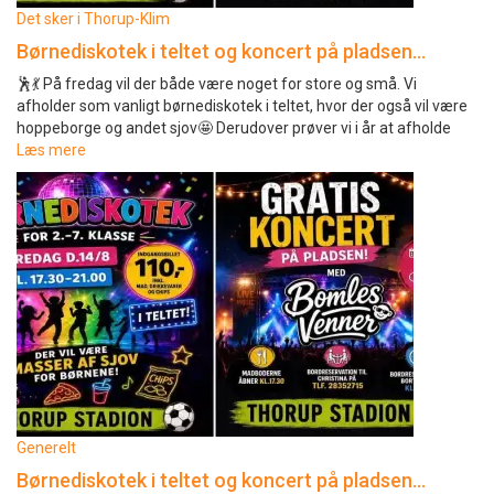
Det sker i Thorup-Klim
Børnediskotek i teltet og koncert på pladsen…
🕺💃 På fredag vil der både være noget for store og små. Vi
afholder som vanligt børnediskotek i teltet, hvor der også vil være
hoppeborge og andet sjov🤩 Derudover prøver vi i år at afholde
Læs mere
Generelt
Børnediskotek i teltet og koncert på pladsen…