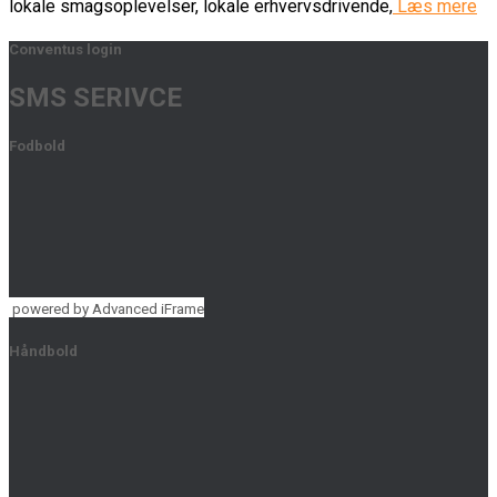
lokale smagsoplevelser, lokale erhvervsdrivende,
Læs mere
Conventus login
SMS SERIVCE
Fodbold
powered by Advanced iFrame
Håndbold