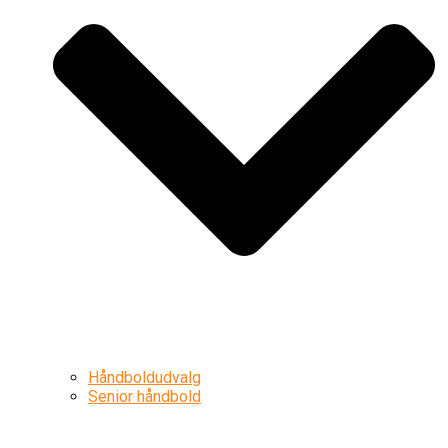
Håndboldudvalg
Senior håndbold