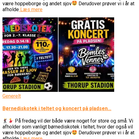
være hoppeborge og andet sjov
Derudover prøver vi i år at
afholde
Læs mere
Generelt
Børnediskotek i teltet og koncert på pladsen…
På fredag vil der både være noget for store og små. Vi
afholder som vanligt børnediskotek i teltet, hvor der også vil
være hoppeborge og andet sjov
Derudover prøver vi i år at
afholde
Læs mere