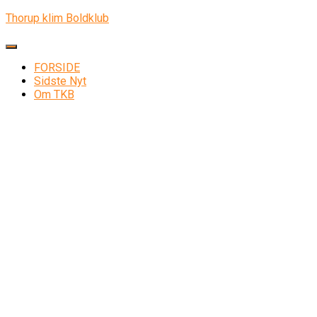
Thorup klim Boldklub
Skift navigation
FORSIDE
Sidste Nyt
Om TKB