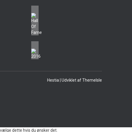
Hestia | Udviklet af
ThemeIsle
vælge dette hvis du ønsker det.