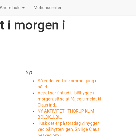
Andre hold
Motionscenter
 i morgen i
Nyt
Så er der ved at komme gang i
bålet…
Vejret ser fint ud til bålhygge i
morgen, så se at få jeg tilmeldt til
Claus ind…
NY AKTIVITET I THORUP KLIM
BOLDKLUB!…
Husk det er på torsdag vi hygger
ved bålhytten igen. Giv lige Claus
besked om i …