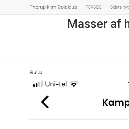
Thorup klim Boldklub
FORSIDE
Sidste Nyt
Masser af 
🤩🤾🤾‍♀️