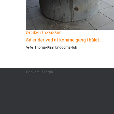
Det sker i Thorup-Klim
Så er der ved at komme gang i bålet…
😀😀 Thorup-Klim Ungdomsklub
Conventus login