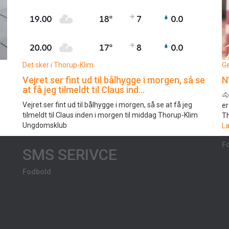
Det sker i Thorup-Klim
Ge
Vejret ser fint ud til bålhygge i morgen, så se
N
at få jeg tilmeldt til Claus ind…
🐴
Vejret ser fint ud til bålhygge i morgen, så se at få jeg
er
tilmeldt til Claus inden i morgen til middag Thorup-Klim
Th
Ungdomsklub
L
F
SMS SERIVCE
Fodbold