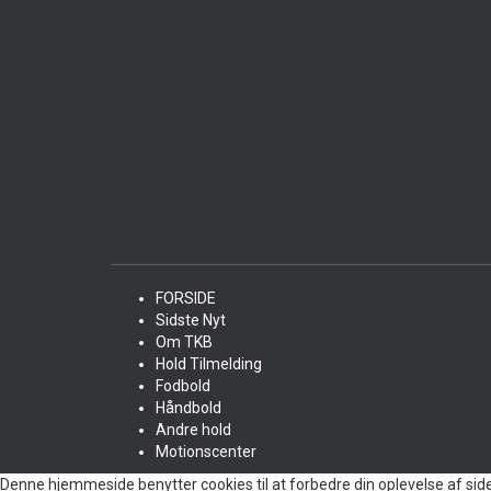
FORSIDE
Sidste Nyt
Om TKB
Hold Tilmelding
Fodbold
Håndbold
Andre hold
Motionscenter
Denne hjemmeside benytter cookies til at forbedre din oplevelse af sid