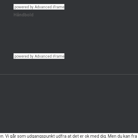
powered by Advanced iFrame
Håndbold
powered by Advanced iFrame
en. Vi går som udgangspunkt udfra at det er ok med dig. Men du kan fra 