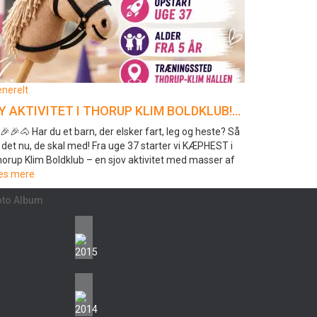
nerelt
Y AKTIVITET I THORUP KLIM BOLDKLUB!…
🎉🎉🐴 Har du et barn, der elsker fart, leg og heste? Så
 det nu, de skal med! Fra uge 37 starter vi KÆPHEST i
orup Klim Boldklub – en sjov aktivitet med masser af
æs mere
oto Album