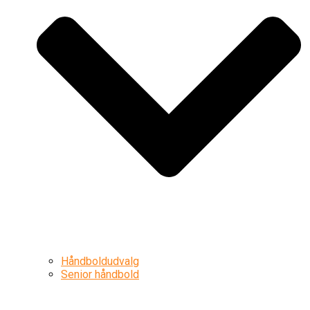
Håndboldudvalg
Senior håndbold