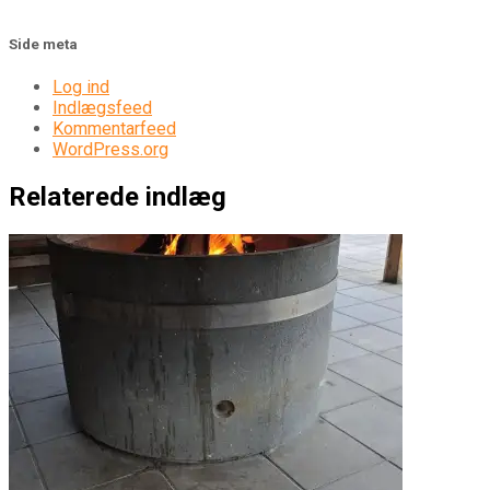
Side meta
Log ind
Indlægsfeed
Kommentarfeed
WordPress.org
Relaterede indlæg