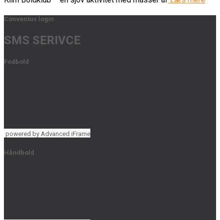
Conventus login
SMS SERIVCE
Fodbold
powered by Advanced iFrame
Håndbold