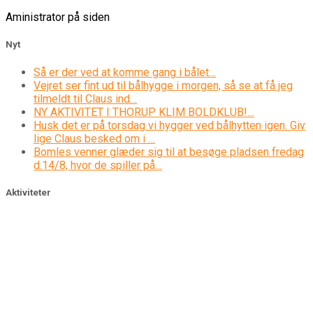
Aministrator på siden
Nyt
Så er der ved at komme gang i bålet…
Vejret ser fint ud til bålhygge i morgen, så se at få jeg
tilmeldt til Claus ind…
NY AKTIVITET I THORUP KLIM BOLDKLUB!…
Husk det er på torsdag vi hygger ved bålhytten igen. Giv
lige Claus besked om i …
Bomles venner glæder sig til at besøge pladsen fredag
d.14/8, hvor de spiller på…
Aktiviteter