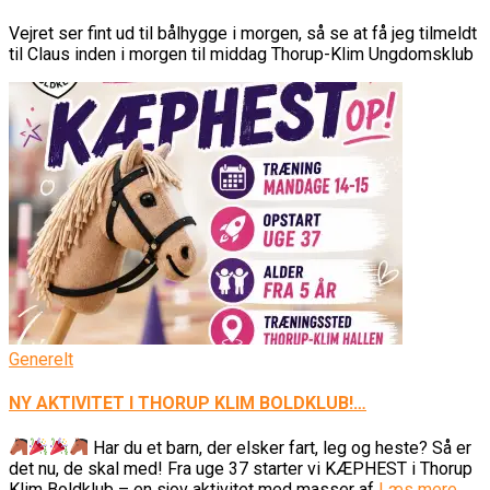
Vejret ser fint ud til bålhygge i morgen, så se at få jeg tilmeldt
til Claus inden i morgen til middag Thorup-Klim Ungdomsklub
Generelt
NY AKTIVITET I THORUP KLIM BOLDKLUB!…
Har du et barn, der elsker fart, leg og heste? Så er
det nu, de skal med! Fra uge 37 starter vi KÆPHEST i Thorup
Klim Boldklub – en sjov aktivitet med masser af
Læs mere