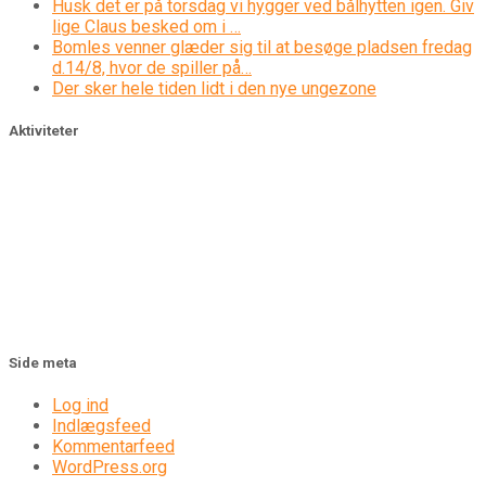
Husk det er på torsdag vi hygger ved bålhytten igen. Giv
lige Claus besked om i …
Bomles venner glæder sig til at besøge pladsen fredag
d.14/8, hvor de spiller på…
Der sker hele tiden lidt i den nye ungezone
Aktiviteter
Side meta
Log ind
Indlægsfeed
Kommentarfeed
WordPress.org