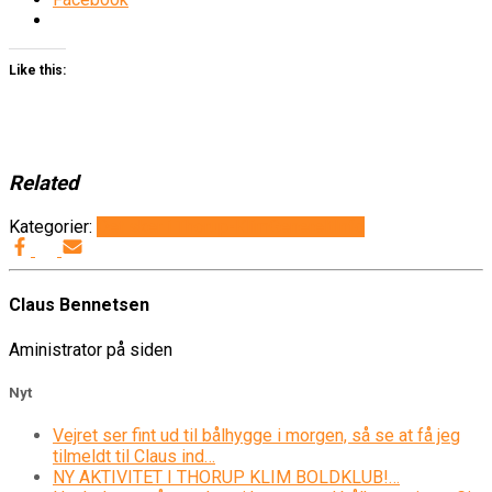
Like this:
Related
Kategorier:
Det sker i Thorup-Klim
Generelt
Info
Claus Bennetsen
Aministrator på siden
Nyt
Vejret ser fint ud til bålhygge i morgen, så se at få jeg
tilmeldt til Claus ind…
NY AKTIVITET I THORUP KLIM BOLDKLUB!…