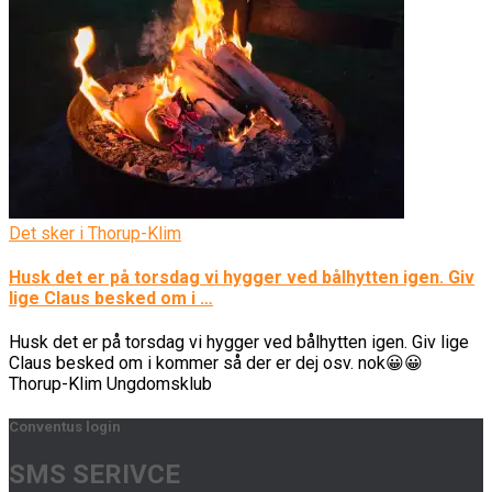
Det sker i Thorup-Klim
Husk det er på torsdag vi hygger ved bålhytten igen. Giv
lige Claus besked om i …
Husk det er på torsdag vi hygger ved bålhytten igen. Giv lige
Claus besked om i kommer så der er dej osv. nok😀😀
Thorup-Klim Ungdomsklub
Conventus login
SMS SERIVCE