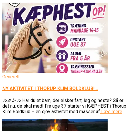
Generelt
NY AKTIVITET I THORUP KLIM BOLDKLUB!…
🐴🎉🎉🐴 Har du et barn, der elsker fart, leg og heste? Så er
det nu, de skal med! Fra uge 37 starter vi KÆPHEST i Thorup
Klim Boldklub – en sjov aktivitet med masser af
Læs mere