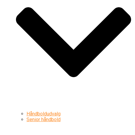
Håndboldudvalg
Senior håndbold