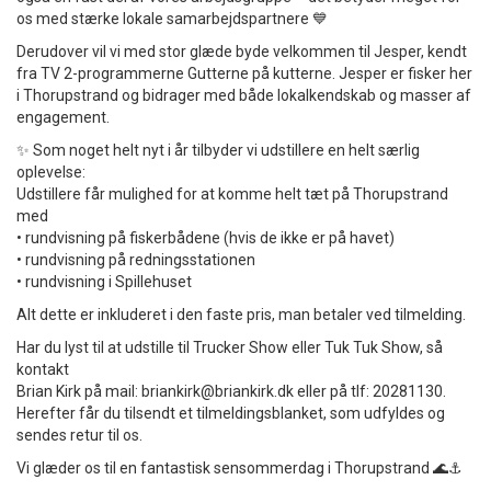
os med stærke lokale samarbejdspartnere 💙
Derudover vil vi med stor glæde byde velkommen til Jesper, kendt
fra TV 2-programmerne Gutterne på kutterne. Jesper er fisker her
i Thorupstrand og bidrager med både lokalkendskab og masser af
engagement.
✨ Som noget helt nyt i år tilbyder vi udstillere en helt særlig
oplevelse:
Udstillere får mulighed for at komme helt tæt på Thorupstrand
med
• rundvisning på fiskerbådene (hvis de ikke er på havet)
• rundvisning på redningsstationen
• rundvisning i Spillehuset
Alt dette er inkluderet i den faste pris, man betaler ved tilmelding.
Har du lyst til at udstille til Trucker Show eller Tuk Tuk Show, så
kontakt
Brian Kirk på mail: briankirk@briankirk.dk eller på tlf: 20281130.
Herefter får du tilsendt et tilmeldingsblanket, som udfyldes og
sendes retur til os.
Vi glæder os til en fantastisk sensommerdag i Thorupstrand 🌊⚓