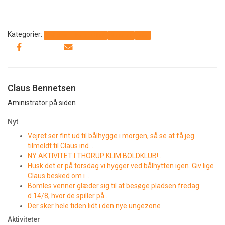
Kategorier:
Det sker i Thorup-Klim
Generelt
Info
Claus Bennetsen
Aministrator på siden
Nyt
Vejret ser fint ud til bålhygge i morgen, så se at få jeg
tilmeldt til Claus ind…
NY AKTIVITET I THORUP KLIM BOLDKLUB!…
Husk det er på torsdag vi hygger ved bålhytten igen. Giv lige
Claus besked om i …
Bomles venner glæder sig til at besøge pladsen fredag
d.14/8, hvor de spiller på…
Der sker hele tiden lidt i den nye ungezone
Aktiviteter