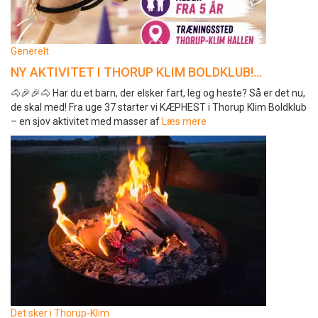
Generelt
NY AKTIVITET I THORUP KLIM BOLDKLUB!…
🐴🎉🎉🐴 Har du et barn, der elsker fart, leg og heste? Så er det nu,
de skal med! Fra uge 37 starter vi KÆPHEST i Thorup Klim Boldklub
– en sjov aktivitet med masser af
Læs mere
Det sker i Thorup-Klim