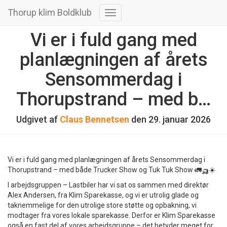
Thorup klim Boldklub
Skift navigation
Vi er i fuld gang med
planlægningen af årets
Sensommerdag i
Thorupstrand – med b…
Udgivet af
Claus Bennetsen
den
29. januar 2026
Vi er i fuld gang med planlægningen af årets Sensommerdag i
Thorupstrand – med både Trucker Show og Tuk Tuk Show 🚛🛺☀️
I arbejdsgruppen – Lastbiler har vi sat os sammen med direktør
Alex Andersen, fra Klim Sparekasse, og vi er utrolig glade og
taknemmelige for den utrolige store støtte og opbakning, vi
modtager fra vores lokale sparekasse. Derfor er Klim Sparekasse
også en fast del af vores arbejdsgruppe – det betyder meget for