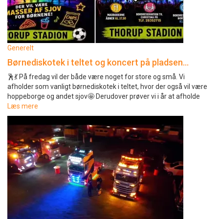
Generelt
Børnediskotek i teltet og koncert på pladsen…
🕺💃 På fredag vil der både være noget for store og små. Vi
afholder som vanligt børnediskotek i teltet, hvor der også vil være
hoppeborge og andet sjov🤩 Derudover prøver vi i år at afholde
Læs mere