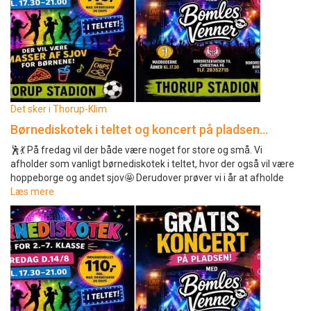
Det sker i Thorup-Klim
Børnediskotek i teltet og koncert på pladsen…
🕺💃 På fredag vil der både være noget for store og små. Vi
afholder som vanligt børnediskotek i teltet, hvor der også vil være
hoppeborge og andet sjov🤩 Derudover prøver vi i år at afholde
Læs mere