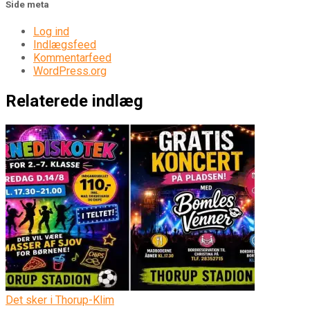
Side meta
Log ind
Indlægsfeed
Kommentarfeed
WordPress.org
Relaterede indlæg
Det sker i Thorup-Klim