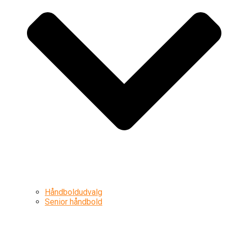
Håndboldudvalg
Senior håndbold