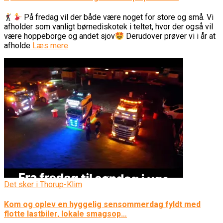
På fredag vil der både være noget for store og små. Vi
afholder som vanligt børnediskotek i teltet, hvor der også vil
være hoppeborge og andet sjov
Derudover prøver vi i år at
afholde
Læs mere
Det sker i Thorup-Klim
Kom og oplev en hyggelig sensommerdag fyldt med
flotte lastbiler, lokale smagsop…