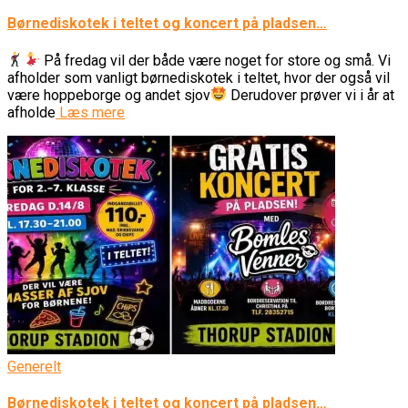
Børnediskotek i teltet og koncert på pladsen…
På fredag vil der både være noget for store og små. Vi
afholder som vanligt børnediskotek i teltet, hvor der også vil
være hoppeborge og andet sjov
Derudover prøver vi i år at
afholde
Læs mere
Generelt
Børnediskotek i teltet og koncert på pladsen…