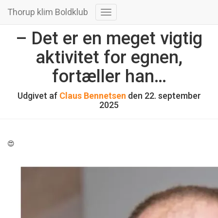
Thorup klim Boldklub
Skift
navigation
– Det er en meget vigtig
aktivitet for egnen,
fortæller han…
Udgivet af
Claus Bennetsen
den
22. september
2025
😍