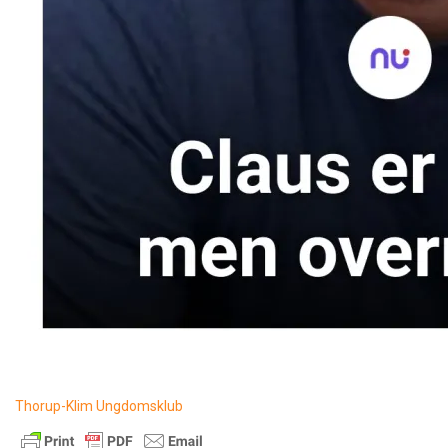
Thorup-Klim Ungdomsklub