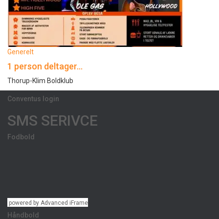
Generelt
1 person deltager…
Thorup-Klim Boldklub
Conventus login
SMS SERIVCE
Fodbold
powered by Advanced iFrame
Håndbold