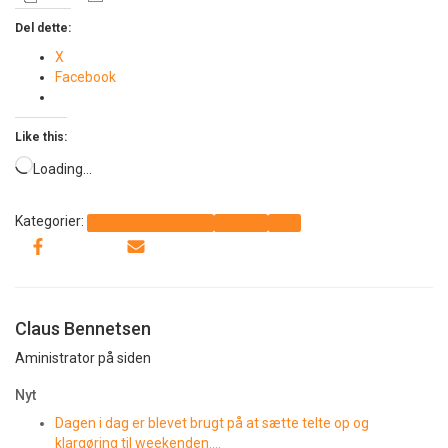
Del dette:
X
Facebook
Like this:
Loading…
Kategorier:
Det sker i Thorup-Klim
Generelt
Info
Claus Bennetsen
Aministrator på siden
Nyt
Dagen i dag er blevet brugt på at sætte telte op og
klargøring til weekenden….