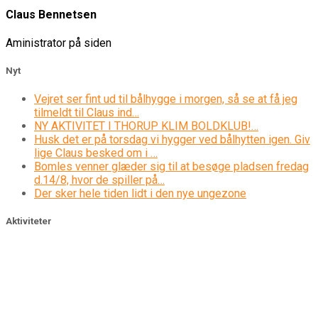
Claus Bennetsen
Aministrator på siden
Nyt
Vejret ser fint ud til bålhygge i morgen, så se at få jeg
tilmeldt til Claus ind…
NY AKTIVITET I THORUP KLIM BOLDKLUB!…
Husk det er på torsdag vi hygger ved bålhytten igen. Giv
lige Claus besked om i …
Bomles venner glæder sig til at besøge pladsen fredag
d.14/8, hvor de spiller på…
Der sker hele tiden lidt i den nye ungezone
Aktiviteter