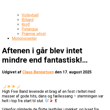
Volleyball
Billiard
Krolf
Petanque
Præmie whist
Motionscenter
Aftenen i går blev intet
mindre end fantastisk!…
Udgivet af
Claus Bennetsen
den
17. august 2025
High Five Band leverede et brag af en fest i teltet med
masser af gode hits, dans og fællessang – stemningen var
helt i top fra start til slut.
Udenfor glimtede de flotte lastbiler i mørket, og lyset fra