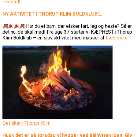
Generelt
NY AKTIVITET I THORUP KLIM BOLDKLUB!…
Har du et barn, der elsker fart, leg og heste? Så er
det nu, de skal med! Fra uge 37 starter vi KÆPHEST i Thorup
Klim Boldklub – en sjov aktivitet med masser af
Læs mere
Det sker i Thorup-Klim
Husk det er på torsdag vi hygger ved bålhytten igen. Giv