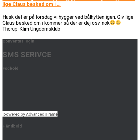
lige Claus besked om i …
Husk det er på torsdag vi hygger ved bålhytten igen. Giv lige
Claus besked om i kommer så der er dej osv. nok
Thorup-Klim Ungdomsklub
Conventus login
SMS SERIVCE
Fodbold
powered by Advanced iFrame
Håndbold