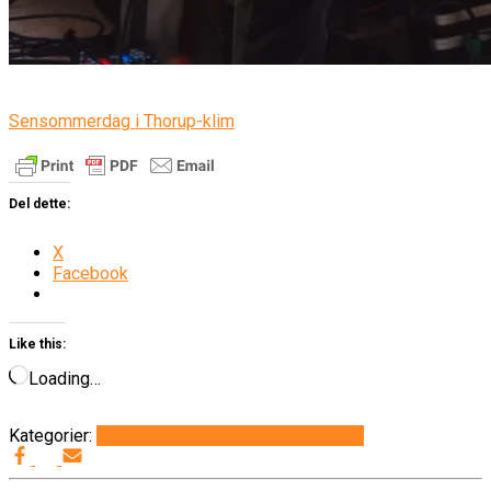
Sensommerdag i Thorup-klim
Del dette:
X
Facebook
Like this:
Loading…
Kategorier:
Det sker i Thorup-Klim
Generelt
Info