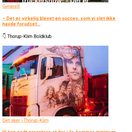
Generelt
– Det er virkelig blevet en succes, som vi slet ikke
havde forudset…
👇 Thorup-Klim Boldklub
Det sker i Thorup-Klim