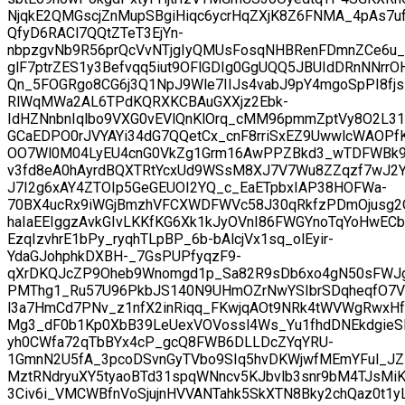
NjqkE2QMGscjZnMupSBgiHiqc6ycrHqZXjK8Z6FNMA_4pAs7
QfyD6RACl7QQtZTeT3EjYn-
nbpzgvNb9R56prQcVvNTjgIyQMUsFosqNHBRenFDmnZCe6u_
glF7ptrZES1y3Befvqq5iut9OFlGDIg0GgUQQ5JBUIdDRnNNrrO
Qn_5FOGRgo8CG6j3Q1NpJ9Wle7IIJs4vabJ9pY4mgoSpPI8fj
RlWqMWa2AL6TPdKQRXKCBAuGXXjz2Ebk-
IdHZNnbnIqlbo9VXG0vEVlQnKlOrq_cMM96pmmZptVy8O2L3
GCaEDPO0rJVYAYi34dG7QQetCx_cnF8rriSxEZ9UwwlcWAOPf
OO7Wl0M04LyEU4cnG0VkZg1Grm16AwPPZBkd3_wTDFWBk9
v3fd8eA0hAyrdBQXTRtYcxUd9WSsM8XJ7V7Wu8ZZqzf7wJ2Y
J7I2g6xAY4ZTOIp5GeGEUOI2YQ_c_EaETpbxIAP38HOFWa-
70BX4ucRx9iWGjBmzhVFCXWDFWVc58J30qRkfzPDmOjusg2Q
haIaEEIggzAvkGIvLKKfKG6Xk1kJyOVnI86FWGYnoTqYoHwECb
EzqIzvhrE1bPy_ryqhTLpBP_6b-bAlcjVx1sq_olEyir-
YdaGJohphkDXBH-_7GsPUPfyqzF9-
qXrDKQJcZP9Oheb9Wnomgd1p_Sa82R9sDb6xo4gN50sFWJg
PMThg1_Ru57U96PkbJS140N9UHmOZrNwYSIbrSDqheqfO7V
l3a7HmCd7PNv_z1nfX2inRiqq_FKwjqAOt9NRk4tWVWgRwxHf
Mg3_dF0b1Kp0XbB39LeUexVOVossl4Ws_Yu1fhdDNEkdgieSR
yh0CWfa72qTbBYx4cP_gcQ8FWB6DLLDcZYqYRU-
1GmnN2U5fA_3pcoDSvnGyTVbo9SIq5hvDKWjwfMEmYFul_JZ
MztRNdryuXY5tyaoBTd31spqWNncv5KJbvlb3snr9bM4TJsMiK
3Civ6i_VMCWBfnVoSjujnHVVANTahk5SkXTN8Bky2chQaz0t1