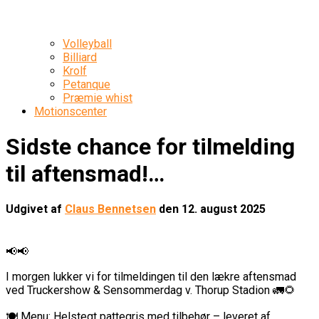
Volleyball
Billiard
Krolf
Petanque
Præmie whist
Motionscenter
Sidste chance for tilmelding
til aftensmad!…
Udgivet af
Claus Bennetsen
den
12. august 2025
📢📢
I morgen lukker vi for tilmeldingen til den lækre aftensmad
ved Truckershow & Sensommerdag v. Thorup Stadion 🚛🌻
🍽 Menu: Helstegt pattegris med tilbehør – leveret af