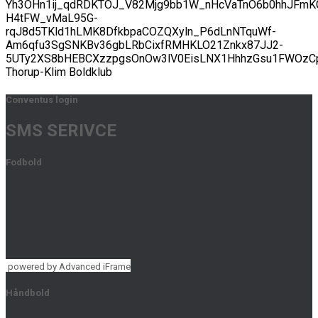
Yh3OHn1ij_qdRDKTOJ_V82Mjg9bb1W_nHcVaTnO6b0hhJFmK
H4tFW_vMaL95G-
rqJ8d5TKld1hLMK8DfkbpaCOZQXyln_P6dLnNTquWf-
Am6qfu3SgSNKBv36gbLRbCixfRMHKLO21Znkx87JJ2-
5UTy2XS8bHEBCXzzpgsOnOw3lV0EisLNX1HhhzGsu1FWOzCp
Thorup-Klim Boldklub
Conventus login
SMS SERIVCE
Fodbold
powered by Advanced iFrame
Håndbold