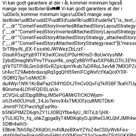
Vi kan godt garantere at der i år, kommer minimum ligeså
mange seje lastbiler🤩🚛🚚 Vi kan godt garantere at der i
\u00e5r, kommer minimum liges\u00e5 mange seje
lastbiler\ud83e\udd29\ud83d\ude9b\ud83d\ude9a”},”is_t
{“__dr”:”CometFeedStoryInvertedAttachedStoryLayoutStrateg
{“__dr”:”CometFeedStoryInvertedAttachedStoryLayoutStrat
{“__dr”:”CometFeedStoryAttachedStoryStrategy_attachedStor
{“__dr”:”CometFeedStoryAttachedStoryStrategy.react”}},”messag
SrTRbyiN_jEX-Fsssh6JWIWezZbLrzF-
Glsu6R5xgYyj69TFK3wXCinoEiP0uHKHsD-8oUwVysNM-
2ybdDmegNtVPnvTPxxuHNi_ongCy8BYrffaxSXP68LOTrL3EY
gYlrTGTPIBLGm3dHSvRZpIclpmYksb7uDRRuL3evMr7M0OPZ
Ur4vcTZ9Aeb6rduxsjRq3gqQHl59imIFCgWxfcYKaQoXY3R-
l5Q8tQ7jui1isMctCR-
du4Wyi1N9I1KcBaPazC94YtGDtJTmCv0QvFqTkR5BF7kafnTUy
8Gnvme4LOfHFQEI0LiyUx-
zCVQiiLqElDpgBBhqJM5ePGAMrGTrCKOWjsm-
oIU3vh0CUHsB_34Jo7emvX4xTMUOfzcu8MSTDbK-
JmmtP7iCPwoVtgEse9to-
b5NGPtMZD6qmZY1LlI0BQYfbe4yU_lXITiLb1jHX-
yTULllQTn_fq_ohkZgpgaByT4M0Kq6yDJpWwCUKLGhfJMR4w
5D8h4whI5-
EBbnk7bhSRpZKKdOrLm4VAzeBXwYZYoZ4eCS0yWvbFes-
sbtE69n0wPokgdPxtyFHjtrIzVYMGmCS3oOyedtqTP4SGKXR