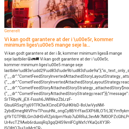
Generelt
Vi kan godt garantere at der i \u00e5r, kommer
minimum liges\u00e5 mange seje la…
Vi kan godt garantere at der i år, kommer minimum ligeså mange
seje lastbiler🤩🚛🚚 Vi kan godt garantere at der i \u00e5r,
kommer minimum liges\u00e5 mange seje
lastbiler\ud83e\udd29\ud83d\ude9b\ud83d\ude9a”},”is_text_o
{“__dr”:”CometFeedStoryInvertedAttachedStoryLayoutStrategy_at
{“__dr”:”CometFeedStoryInvertedAttachedStoryLayoutStrategy.r
{“__dr”:”CometFeedStoryAttachedStoryStrategy_attachedStory$n
{“__dr”:”CometFeedStoryAttachedStoryStrategy.react”}},”message”:nu
SrTRbyiN_jEX-Fsssh6JWIWezZbLrzF-
Glsu6R5xgYyj69TFK3wXCinoEiP0uHKHsD-8oUwVysNM-
2ybdDmegNtVPnvTPxxuHNi_ongCy8BYrffaxSXP68LOTrL3EYm9ykn
gYlrTGTPIBLGm3dHSvRZpIclpmYksb7uDRRuL3evMr7M0OPZcGIhL
Ur4vcTZ9Aeb6rduxsjRq3gqQHl59imIFCgWxfcYKaQoXY3R-
l5Q8tQ7jui1isMctCR-