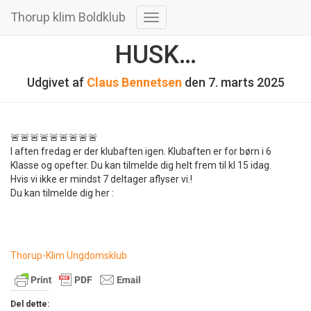
Thorup klim Boldklub
Skift
navigation
HUSK…
Udgivet af
Claus Bennetsen
den
7. marts 2025
🚨🚨🚨🚨🚨🚨🚨🚨🚨
I aften fredag er der klubaften igen. Klubaften er for børn i 6
Klasse og opefter. Du kan tilmelde dig helt frem til kl 15 idag.
Hvis vi ikke er mindst 7 deltager aflyser vi.!
Du kan tilmelde dig her :
Thorup-Klim Ungdomsklub
Del dette: