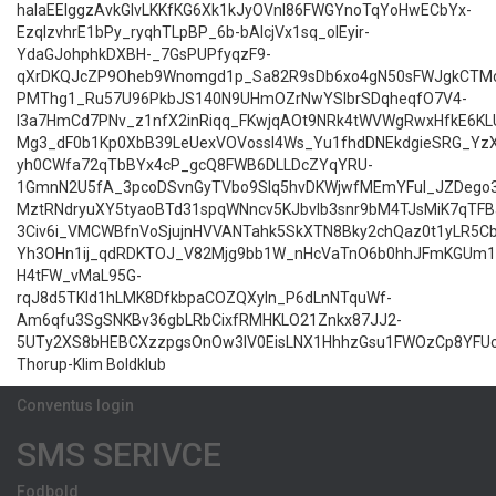
haIaEEIggzAvkGIvLKKfKG6Xk1kJyOVnI86FWGYnoTqYoHwECbYx-
EzqIzvhrE1bPy_ryqhTLpBP_6b-bAlcjVx1sq_olEyir-
YdaGJohphkDXBH-_7GsPUPfyqzF9-
qXrDKQJcZP9Oheb9Wnomgd1p_Sa82R9sDb6xo4gN50sFWJgkCTMo
PMThg1_Ru57U96PkbJS140N9UHmOZrNwYSIbrSDqheqfO7V4-
l3a7HmCd7PNv_z1nfX2inRiqq_FKwjqAOt9NRk4tWVWgRwxHfkE6KL
Mg3_dF0b1Kp0XbB39LeUexVOVossl4Ws_Yu1fhdDNEkdgieSRG_YzX
yh0CWfa72qTbBYx4cP_gcQ8FWB6DLLDcZYqYRU-
1GmnN2U5fA_3pcoDSvnGyTVbo9SIq5hvDKWjwfMEmYFul_JZDego3
MztRNdryuXY5tyaoBTd31spqWNncv5KJbvlb3snr9bM4TJsMiK7qTFB
3Civ6i_VMCWBfnVoSjujnHVVANTahk5SkXTN8Bky2chQaz0t1yLR5C
Yh3OHn1ij_qdRDKTOJ_V82Mjg9bb1W_nHcVaTnO6b0hhJFmKGUm1
H4tFW_vMaL95G-
rqJ8d5TKld1hLMK8DfkbpaCOZQXyln_P6dLnNTquWf-
Am6qfu3SgSNKBv36gbLRbCixfRMHKLO21Znkx87JJ2-
5UTy2XS8bHEBCXzzpgsOnOw3lV0EisLNX1HhhzGsu1FWOzCp8YFUo
Thorup-Klim Boldklub
Conventus login
SMS SERIVCE
Fodbold