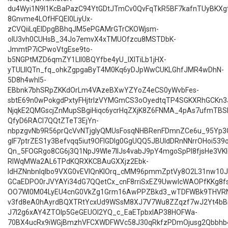
du4Wyi1N9I1KcBaPazC94YtGDtJTmCv0QvFqTkR5BF7kafnTUyBKXgt
8Gnvme4LOfHFQEI0LiyUx-
zCVQiiLqElDpgBBhqJM5ePGAMrGTrCKOWjsm-
oIU3vh0CUHsB_34Jo7emvX4xTMUOfzcu8MSTDbK-
JmmtP7iCPwoVtgEse9to-
b5NGPtMZD6qmZY1LlI0BQYfbe4yU_lXITiLb1jHX-
yTULllQTn_fq_ohkZgpgaByT4M0Kq6yDJpWwCUKLGhfJMR4wDhN-
5D8h4whI5-
EBbnk7bhSRpZKKdOrLm4VAzeBXwYZYoZ4eCS0yWvbFes-
sbtE69n0wPokgdPxtyFHjtrIzVYMGmCS3oOyedtqTP4SGKXRhGCKn
NjqkE2QMGscjZnMupSBgiHiqc6ycrHqZXjK8Z6FNMA_4pAs7ufmTB
QfyD6RACl7QQtZTeT3EjYn-
nbpzgvNb9R56prQcVvNTjgIyQMUsFosqNHBRenFDmnZCe6u_95Yp3G
glF7ptrZES1y3Befvqq5iut9OFlGDIg0GgUQQ5JBUIdDRnNNrrOHoi539
Qn_5FOGRgo8CG6j3Q1NpJ9Wle7IIJs4vabJ9pY4mgoSpPI8fjsHe3VK
RlWqMWa2AL6TPdKQRXKCBAuGXXjz2Ebk-
IdHZNnbnIqlbo9VXG0vEVlQnKlOrq_cMM96pmmZptVy8O2L31nw10J
GCaEDPO0rJVYAYi34dG7QQetCx_cnF8rriSxEZ9UwwlcWAOPfKKg8f
OO7Wl0M04LyEU4cnG0VkZg1Grm16AwPPZBkd3_wTDFWBk9THVRN
v3fd8eA0hAyrdBQXTRtYcxUd9WSsM8XJ7V7Wu8ZZqzf7wJ2Yt4bB
J7I2g6xAY4ZTOIp5GeGEUOI2YQ_c_EaETpbxIAP38HOFWa-
70BX4ucRx9iWGjBmzhVFCXWDFWVc58J30qRkfzPDmOjusg2Qbbhb4