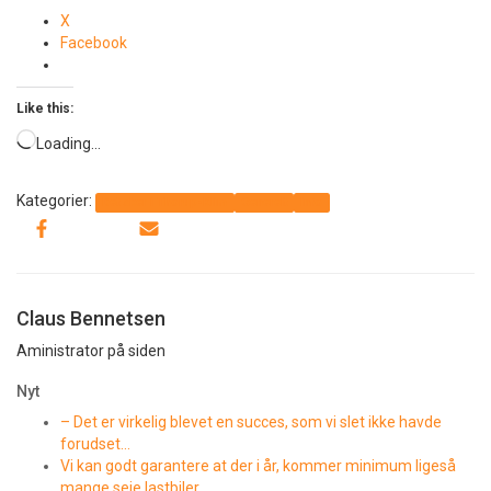
X
Facebook
Like this:
Loading…
Kategorier:
Det sker i Thorup-Klim
Generelt
Info
Claus Bennetsen
Aministrator på siden
Nyt
– Det er virkelig blevet en succes, som vi slet ikke havde
forudset…
Vi kan godt garantere at der i år, kommer minimum ligeså
mange seje lastbiler