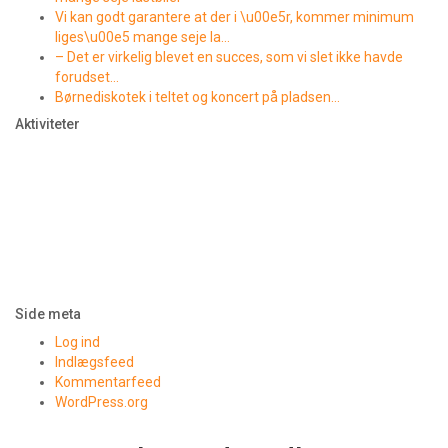
Vi kan godt garantere at der i \u00e5r, kommer minimum
liges\u00e5 mange seje la…
– Det er virkelig blevet en succes, som vi slet ikke havde
forudset…
Børnediskotek i teltet og koncert på pladsen…
Aktiviteter
Side meta
Log ind
Indlægsfeed
Kommentarfeed
WordPress.org