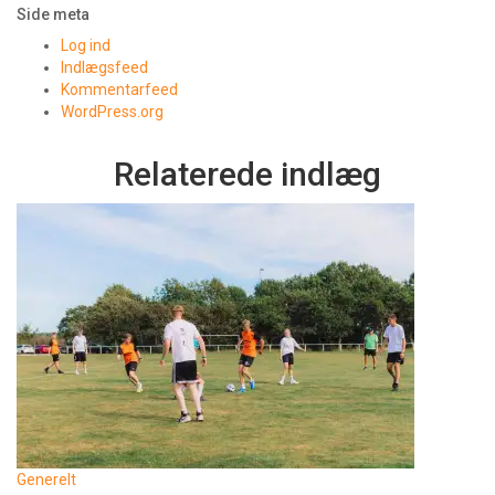
Side meta
Log ind
Indlægsfeed
Kommentarfeed
WordPress.org
Relaterede indlæg
Generelt