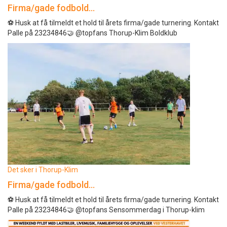
Firma/gade fodbold…
⚽️ Husk at få tilmeldt et hold til årets firma/gade turnering. Kontakt
Palle på 23234846🤝 @topfans Thorup-Klim Boldklub
Det sker i Thorup-Klim
Firma/gade fodbold…
⚽️ Husk at få tilmeldt et hold til årets firma/gade turnering. Kontakt
Palle på 23234846🤝 @topfans Sensommerdag i Thorup-klim