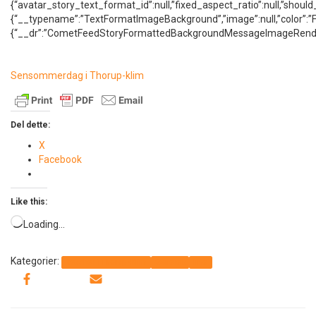
{“avatar_story_text_format_id”:null,”fixed_aspect_ratio”:null,”sho
{“__typename”:”TextFormatImageBackground”,”image”:null,”color”:
{“__dr”:”CometFeedStoryFormattedBackgroundMessageImageRende
Sensommerdag i Thorup-klim
Del dette:
X
Facebook
Like this:
Loading…
Kategorier:
Det sker i Thorup-Klim
Generelt
Info