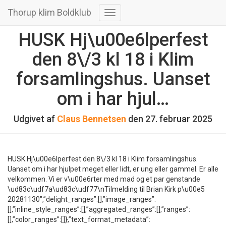
Thorup klim Boldklub
Skift
navigation
HUSK Hj\u00e6lperfest
den 8\/3 kl 18 i Klim
forsamlingshus. Uanset
om i har hjul…
Udgivet af
Claus Bennetsen
den
27. februar 2025
HUSK Hj\u00e6lperfest den 8\/3 kl 18 i Klim forsamlingshus.
Uanset om i har hjulpet meget eller lidt, er ung eller gammel. Er alle
velkommen. Vi er v\u00e6rter med mad og et par genstande
\ud83c\udf7a\ud83c\udf77\nTilmelding til Brian Kirk p\u00e5
20281130″,”delight_ranges”:[],”image_ranges”:
[],”inline_style_ranges”:[],”aggregated_ranges”:[],”ranges”:
[],”color_ranges”:[]},”text_format_metadata”: