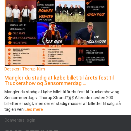
Det sker i Thorup-Klim
Mangler du stadig at købe billet til årets fest til
Truckershow og Sensommerdag …
Mangler du stadig at købe billet til årets fest til Truckershow og
Sensommerdag v. Thorup Strand?🕺💃 Allerede næsten 200
billetter er solgt, men der er stadig masser af billetter til salg, så
tag en ven
Læs mere
Conventus login