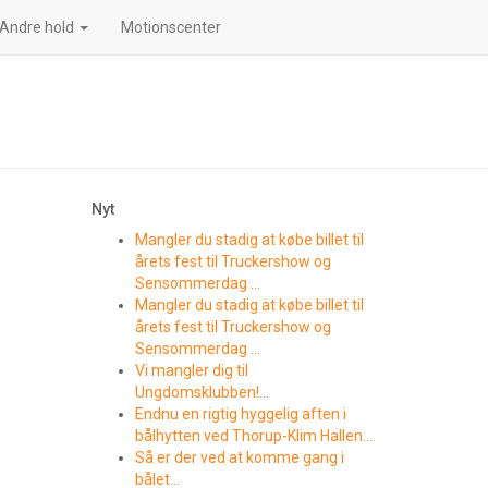
Andre hold
Motionscenter
Nyt
Mangler du stadig at købe billet til
årets fest til Truckershow og
Sensommerdag …
Mangler du stadig at købe billet til
årets fest til Truckershow og
Sensommerdag …
Vi mangler dig til
Ungdomsklubben!…
Endnu en rigtig hyggelig aften i
bålhytten ved Thorup-Klim Hallen….
Så er der ved at komme gang i
bålet…