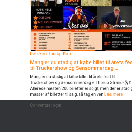
Det sker i Thorup-Klim
Mangler du stadig at købe billet til årets fe
til Truckershow og Sensommerdag …
Mangler du stadig at købe billet til årets fest til
Truckershow og Sensommerdag v. Thorup Strand?🕺💃
Allerede næsten 200 billetter er solgt, men der er stadi
masser af billetter til salg, så tag en ven
Læs mere
Conventus login