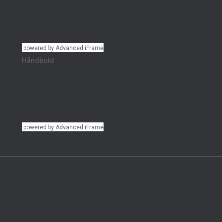
powered by Advanced iFrame
Håndbold
powered by Advanced iFrame