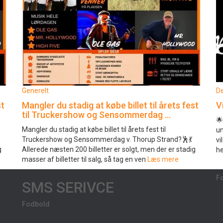
Generelt
De
st
Mangler du stadig at købe billet til årets fest
V
til Truckershow og Sensommerdag …
🌟
Mangler du stadig at købe billet til årets fest til
un
Truckershow og Sensommerdag v. Thorup Strand?🕺💃
vi
g
Allerede næsten 200 billetter er solgt, men der er stadig
he
masser af billetter til salg, så tag en ven
Læs mere
F
SMS SERIVCE
Fodbold