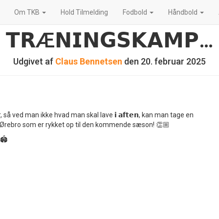
Om TKB
Hold Tilmelding
Fodbold
Håndbold
𝗧𝗥Æ𝗡𝗜𝗡𝗚𝗦𝗞𝗔𝗠𝗣…
Udgivet af
Claus Bennetsen
den
20. februar 2025
r, så ved man ikke hvad man skal lave 𝗶 𝗮𝗳𝘁𝗲𝗻, kan man tage en
i mod Ørebro som er rykket op til den kommende sæson! 👏🏼
 🏟️