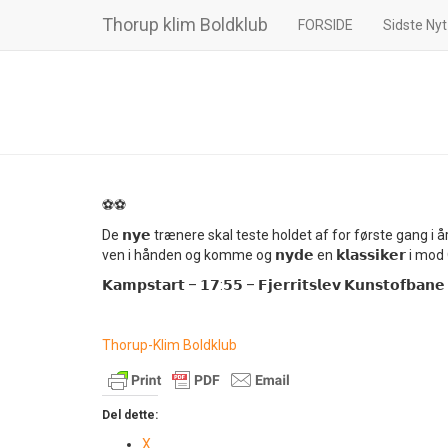
Thorup klim Boldklub
FORSIDE
Sidste Nyt
⚽️⚽️
De 𝗻𝘆𝗲 trænere skal teste holdet af for første gang i å
ven i hånden og komme og 𝗻𝘆𝗱𝗲 en 𝗸𝗹𝗮𝘀𝘀𝗶𝗸𝗲𝗿 
𝗞𝗮𝗺𝗽𝘀𝘁𝗮𝗿𝘁 – 𝟭𝟳:𝟱𝟱 – 𝗙𝗷𝗲𝗿𝗿𝗶𝘁𝘀𝗹𝗲𝘃 𝗞𝘂𝗻𝘀𝘁𝗼𝗳𝗯𝗮𝗻𝗲
Thorup-Klim Boldklub
Del dette:
X