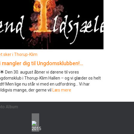
t sker i Thorup-Klim
i mangler dig til Ungdomsklubben!…
🌟 Den 30. august åbner vi dørene til vores
gdomsklub i Thorup-Klim Hallen – og vi glæder os helt
ldt! Men lige nu står vi med en udfordring… Vi har
ldigvis mange, der gerne vil
Læs mere
oto Album