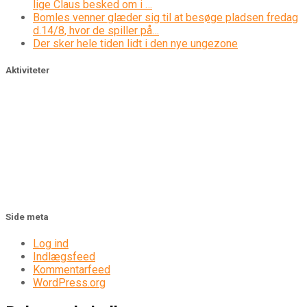
lige Claus besked om i …
Bomles venner glæder sig til at besøge pladsen fredag
d.14/8, hvor de spiller på…
Der sker hele tiden lidt i den nye ungezone
Aktiviteter
Side meta
Log ind
Indlægsfeed
Kommentarfeed
WordPress.org