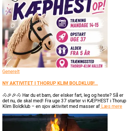
Generelt
NY AKTIVITET I THORUP KLIM BOLDKLUB!…
🐴🎉🎉🐴 Har du et barn, der elsker fart, leg og heste? Så er
det nu, de skal med! Fra uge 37 starter vi KÆPHEST i Thorup
Klim Boldklub – en sjov aktivitet med masser af
Læs mere