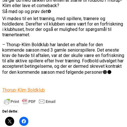
Så går du med tanken om enten at starte til fodbold i Thorup-
Klim eller lave et comeback?
Så mød op og prøv det⚽️
Vi mødes til en let træning, med spillere, trænere og
holdledere. Derefter vil klubben være vært for en forfriskning
i klubhuset, hvor der også er mulighed for spørgsmål til
trænerteamet.
– Thorup-Klim Boldklub har landet en aftale for den
kommende sæson med 3 gamle seniorspillere. Det eneste
krav de havde til aftalen, var at der skulle være en forfriskning
til alle aktive spillere efter hver træning. Fodbold udvalget har
accepteret betingelserne, og der er dermed skrevet kontrakt
for den kommende sæson med følgende personer🟠⚫️
Thorup-Klim Boldklub
Del dette: