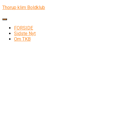
Thorup klim Boldklub
Skift navigation
FORSIDE
Sidste Nyt
Om TKB