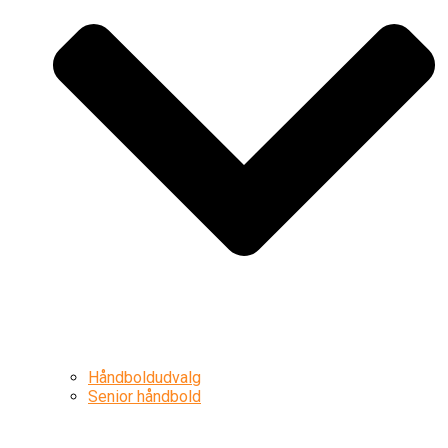
Håndboldudvalg
Senior håndbold