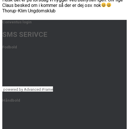
Claus besked om i kommer så der er dej osv. nok
Thorup-Klim Ungdomsklub
Conventus login
SMS SERIVCE
Fodbold
powered by Advanced iFrame
Håndbold