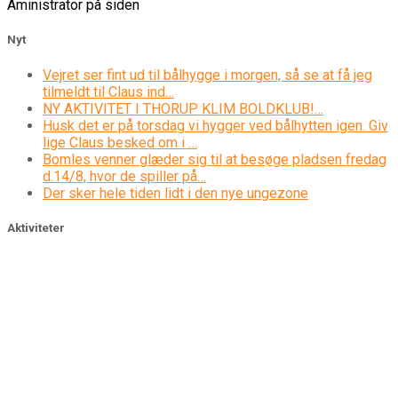
Aministrator på siden
Nyt
Vejret ser fint ud til bålhygge i morgen, så se at få jeg
tilmeldt til Claus ind…
NY AKTIVITET I THORUP KLIM BOLDKLUB!…
Husk det er på torsdag vi hygger ved bålhytten igen. Giv
lige Claus besked om i …
Bomles venner glæder sig til at besøge pladsen fredag
d.14/8, hvor de spiller på…
Der sker hele tiden lidt i den nye ungezone
Aktiviteter