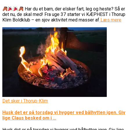
Har du et barn, der elsker fart, leg og heste? Så er
det nu, de skal med! Fra uge 37 starter vi KÆPHEST i Thorup
Klim Boldklub – en sjov aktivitet med masser af
Læs mere
Det sker i Thorup-Klim
Husk det er på torsdag vi hygger ved bålhytten igen. Giv
lige Claus besked om i …
Husk det er på torsdag vi hygger ved bålhytten igen. Giv lige