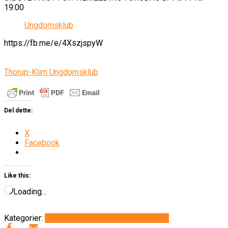
19:00
Ungdomsklub
https://fb.me/e/4XszjspyW
Thorup-Klim Ungdomsklub
Del dette:
X
Facebook
Like this:
Loading…
Kategorier:
Det sker i Thorup-Klim
Generelt
Info