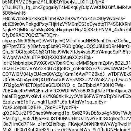
b5NGPtMZD6qmZY1LlI0BQYfbe4yU_lXITiLb1jHX-
yTULllQTn_fq_ohkZgpgaByT4M0Kq6yDJpWwCUKLGhfJMR4w
5D8h4whI5-
EBbnk7bhSRpZKKdOrLm4VAzeBXwYZYoZ4eCS0yWvbFes-
sbtE69n0wPokgdPxtyFHjtrIzVYMGmCS3oOyedtqTP4SGKXR
NjqkE2QMGscjZnMupSBgiHiqc6ycrHqZXjK8Z6FNMA_4pAs7
QfyD6RACl7QQtZTeT3EjYn-
nbpzgvNb9R56prQcVvNTjgIyQMUsFosqNHBRenFDmnZCe6u_
glF7ptrZES1y3Befvqq5iut9OFlGDIg0GgUQQ5JBUIdDRnNNrrO
Qn_5FOGRgo8CG6j3Q1NpJ9Wle7IIJs4vabJ9pY4mgoSpPI8fj
RlWqMWa2AL6TPdKQRXKCBAuGXXjz2Ebk-
IdHZNnbnIqlbo9VXG0vEVlQnKlOrq_cMM96pmmZptVy8O2L3
GCaEDPO0rJVYAYi34dG7QQetCx_cnF8rriSxEZ9UwwlcWAOPf
OO7Wl0M04LyEU4cnG0VkZg1Grm16AwPPZBkd3_wTDFWBk9
v3fd8eA0hAyrdBQXTRtYcxUd9WSsM8XJ7V7Wu8ZZqzf7wJ2Y
J7I2g6xAY4ZTOIp5GeGEUOI2YQ_c_EaETpbxIAP38HOFWa-
70BX4ucRx9iWGjBmzhVFCXWDFWVc58J30qRkfzPDmOjusg2Q
haIaEEIggzAvkGIvLKKfKG6Xk1kJyOVnI86FWGYnoTqYoHwECb
EzqIzvhrE1bPy_ryqhTLpBP_6b-bAlcjVx1sq_olEyir-
YdaGJohphkDXBH-_7GsPUPfyqzF9-
qXrDKQJcZP9Oheb9Wnomgd1p_Sa82R9sDb6xo4gN50sFWJg
PMThg1_Ru57U96PkbJS140N9UHmOZrNwYSIbrSDqheqfO7V
l3a7HmCd7PNv_z1nfX2inRiqq_FKwjqAOt9NRk4tWVWgRwxHf
Mg3_dF0b1Kp0XbB39LeUexVOVossl4Ws_Yu1fhdDNEkdgieSR