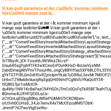
Vi kan godt garantere at der i \u00e5r, kommer minimum
liges\u00e5 mange seje la…
Vi kan godt garantere at der i år, kommer minimum ligeså
mange seje lastbiler🤩🚛🚚 Vi kan godt garantere at der i
\u00e5r, kommer minimum liges\u00e5 mange seje
lastbiler\ud83e\udd29\ud83d\ude9b\ud83d\ude9a”},”is_t
{“__dr”:”CometFeedStoryInvertedAttachedStoryLayoutStrateg
{“__dr”:”CometFeedStoryInvertedAttachedStoryLayoutStrat
{“__dr”:”CometFeedStoryAttachedStoryStrategy_attachedStor
{“__dr”:”CometFeedStoryAttachedStoryStrategy.react”}},”messag
SrTRbyiN_jEX-Fsssh6JWIWezZbLrzF-
Glsu6R5xgYyj69TFK3wXCinoEiP0uHKHsD-8oUwVysNM-
2ybdDmegNtVPnvTPxxuHNi_ongCy8BYrffaxSXP68LOTrL3EY
gYlrTGTPIBLGm3dHSvRZpIclpmYksb7uDRRuL3evMr7M0OPZ
Ur4vcTZ9Aeb6rduxsjRq3gqQHl59imIFCgWxfcYKaQoXY3R-
l5Q8tQ7jui1isMctCR-
du4Wyi1N9I1KcBaPazC94YtGDtJTmCv0QvFqTkR5BF7kafnTUy
8Gnvme4LOfHFQEI0LiyUx-
zCVQiiLqElDpgBBhqJM5ePGAMrGTrCKOWjsm-
oIU3vh0CUHsB_34Jo7emvX4xTMUOfzcu8MSTDbK-
JmmtP7iCPwoVtgEse9to-