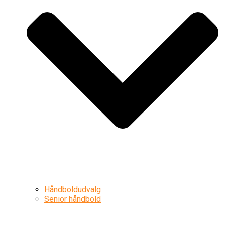
Håndboldudvalg
Senior håndbold