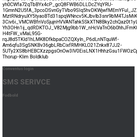
yh0CWfa72qTbBYx4cP_gcQ8FWB6DLLDcZYqYRU-
1GmnN2U5fA_3pcoDSvnGyTVbo9SIq5hvDKWjwfMEmYFul_JZ
MztRNdryuXY5tyaoBTd31spqWNncv5KJbvlb3snr9bM4TJsMiK
3Civ6i_VMCWBfnVoSjujnHVVANTahk5SkXTN8Bky2chQaz0t1
Yh3OHn1ij_qdRDKTOJ_V82Mjg9bb1W_nHcVaTnO6b0hhJFmK
H4tFW_vMaL95G-
rqJ8d5TKld1hLMK8DfkbpaCOZQXyln_P6dLnNTquWf-
Am6qfu3SgSNKBv36gbLRbCixfRMHKLO21Znkx87JJ2-
5UTy2XS8bHEBCXzzpgsOnOw3lV0EisLNX1HhhzGsu1FWOzCp
Thorup-Klim Boldklub
Conventus login
SMS SERIVCE
Fodbold