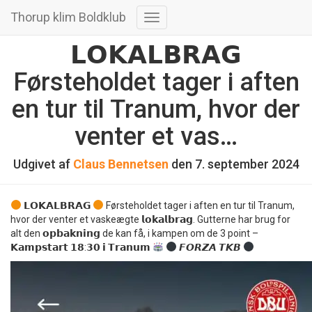
Thorup klim Boldklub
Skift
navigation
𝗟𝗢𝗞𝗔𝗟𝗕𝗥𝗔𝗚
Førsteholdet tager i aften
en tur til Tranum, hvor der
venter et vas…
Udgivet af
Claus Bennetsen
den
7. september 2024
𝗟𝗢𝗞𝗔𝗟𝗕𝗥𝗔𝗚
Førsteholdet tager i aften en tur til Tranum,
hvor der venter et vaskeægte 𝗹𝗼𝗸𝗮𝗹𝗯𝗿𝗮𝗴. Gutterne har brug for
alt den 𝗼𝗽𝗯𝗮𝗸𝗻𝗶𝗻𝗴 de kan få, i kampen om de 3 point –
𝗞𝗮𝗺𝗽𝘀𝘁𝗮𝗿𝘁 𝟭𝟴:𝟯𝟬 𝗶 𝗧𝗿𝗮𝗻𝘂𝗺
𝙁𝙊𝙍𝙕𝘼 𝙏𝙆𝘽