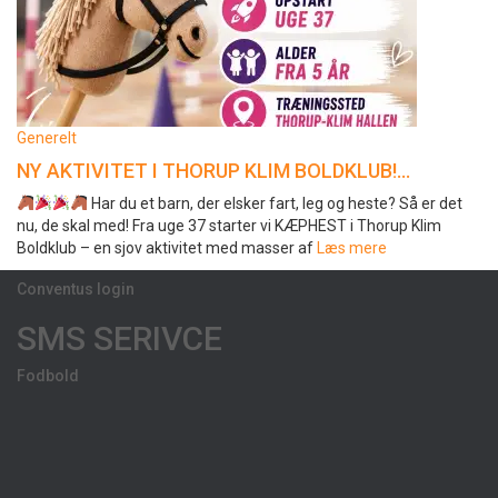
Generelt
NY AKTIVITET I THORUP KLIM BOLDKLUB!…
Har du et barn, der elsker fart, leg og heste? Så er det
nu, de skal med! Fra uge 37 starter vi KÆPHEST i Thorup Klim
Boldklub – en sjov aktivitet med masser af
Læs mere
Conventus login
SMS SERIVCE
Fodbold