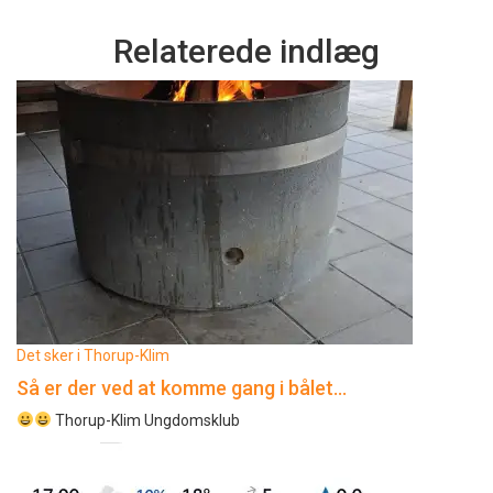
Relaterede indlæg
Det sker i Thorup-Klim
Så er der ved at komme gang i bålet…
Thorup-Klim Ungdomsklub