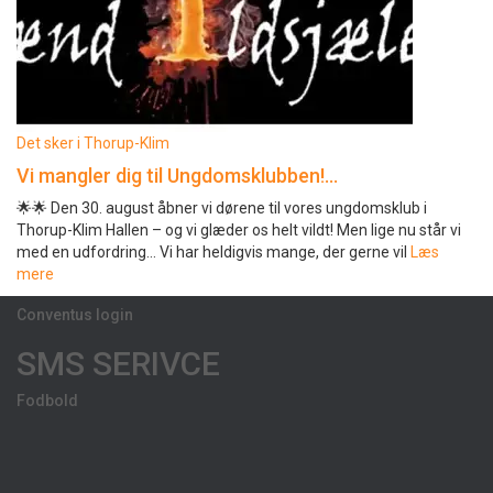
Det sker i Thorup-Klim
Vi mangler dig til Ungdomsklubben!…
🌟🌟 Den 30. august åbner vi dørene til vores ungdomsklub i
Thorup-Klim Hallen – og vi glæder os helt vildt! Men lige nu står vi
med en udfordring… Vi har heldigvis mange, der gerne vil
Læs
mere
Conventus login
SMS SERIVCE
Fodbold