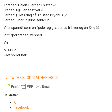
Torsdag: Heidis Bierbar Thisted ✅
Fredag: GjØLen festival ✅
Lørdag: Øllets dag på Thisted Bryghus ✅
Lørdag: Thorup Klim Boldklub ✅
Vi er spændt som en fjeder og glæder os til hver og en 🥁🎸🤩
Rijti’ god tirsdag, venner!
Vh.
MD-Duo
-Det spiller bar’
nyt fra TØK HJORTDAL HÅNDBOLD
Del dette:
X
Facebook