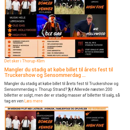
Det sker i Thorup-Klim
Mangler du stadig at købe billet til årets fest til
Truckershow og Sensommerdag …
Mangler du stadig at købe billet til årets fest til Truckershow og
Sensommerdag v. Thorup Strand?🕺💃 Allerede næsten 200
billetter er solgt, men der er stadig masser af billetter til salg, så
tag en ven
Læs mere