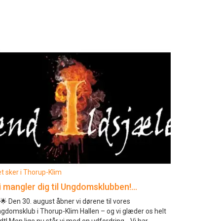
t sker i Thorup-Klim
i mangler dig til Ungdomsklubben!…
🌟 Den 30. august åbner vi dørene til vores
gdomsklub i Thorup-Klim Hallen – og vi glæder os helt