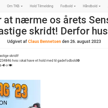
Om TKB
Hold Tilmelding
Fodbold
Håndbold
r at nærme os årets S
stige skridt! Derfor hus
Udgivet af
Claus Bennetsen
den
26. august 2023
tige skridt!
3234846 hvis i skal have et hold med til gadefodbold⚽️
🥩🥙🍽️