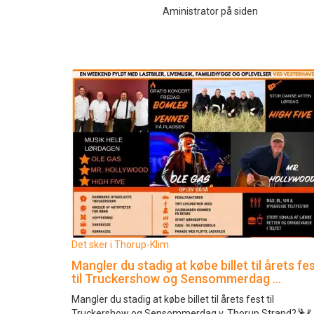
Aministrator på siden
Det sker i Thorup-Klim
Mangler du stadig at købe billet til årets fe
til Truckershow og Sensommerdag …
Mangler du stadig at købe billet til årets fest til
Truckershow og Sensommerdag v. Thorup Strand?🕺💃