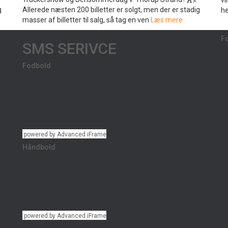
vi
g
Allerede næsten 200 billetter er solgt, men der er stadig
he
masser af billetter til salg, så tag en ven
Læs mere
F
SMS SERIVCE
Fodbold
powered by Advanced iFrame
Håndbold
powered by Advanced iFrame