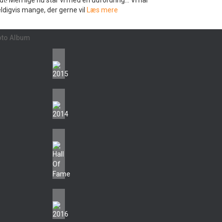
ldt! Men lige nu står vi med en udfordring… Vi har
ldigvis mange, der gerne vil
Læs mere
oto Album