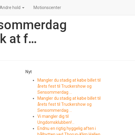
Andre hold
Motionscenter
ensommerdag
k at f…
Nyt
Mangler du stadig at købe billet til
årets fest til Truckershow og
Sensommerdag …
Mangler du stadig at købe billet til
årets fest til Truckershow og
Sensommerdag …
Vi mangler dig til
Ungdomsklubben!…
Endnu en rigtig hyggelig aften i
bålhytten ved Thorup-Klim Hallen….