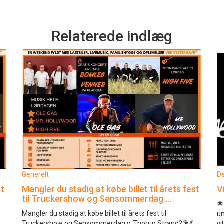
Relaterede indlæg
Generelt
De
st
Mangler du stadig at købe billet til årets fest
V
til Truckershow og Sensommerdag …
🌟
Mangler du stadig at købe billet til årets fest til
un
Truckershow og Sensommerdag v. Thorup Strand?🕺💃