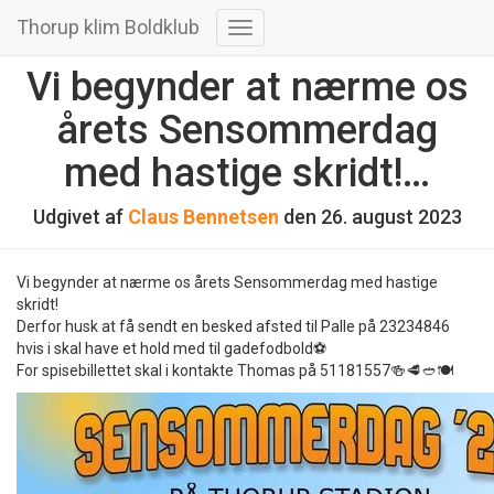
Thorup klim Boldklub
Skift
navigation
Vi begynder at nærme os
årets Sensommerdag
med hastige skridt!…
Udgivet af
Claus Bennetsen
den
26. august 2023
Vi begynder at nærme os årets Sensommerdag med hastige
skridt!
Derfor husk at få sendt en besked afsted til Palle på 23234846
hvis i skal have et hold med til gadefodbold⚽️
For spisebillettet skal i kontakte Thomas på 51181557🍻🥩🥙🍽️