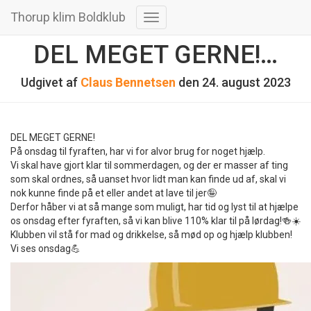
Thorup klim Boldklub
Skift
navigation
DEL MEGET GERNE!…
Udgivet af
Claus Bennetsen
den
24. august 2023
DEL MEGET GERNE!
På onsdag til fyraften, har vi for alvor brug for noget hjælp.
Vi skal have gjort klar til sommerdagen, og der er masser af ting
som skal ordnes, så uanset hvor lidt man kan finde ud af, skal vi
nok kunne finde på et eller andet at lave til jer🤪
Derfor håber vi at så mange som muligt, har tid og lyst til at hjælpe
os onsdag efter fyraften, så vi kan blive 110% klar til på lørdag!🍻☀️
Klubben vil stå for mad og drikkelse, så mød op og hjælp klubben!
Vi ses onsdag💪