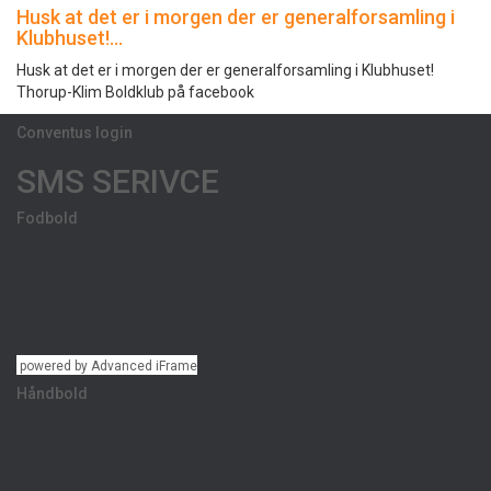
Husk at det er i morgen der er generalforsamling i
Klubhuset!…
Husk at det er i morgen der er generalforsamling i Klubhuset!
Thorup-Klim Boldklub på facebook
Conventus login
SMS SERIVCE
Fodbold
powered by Advanced iFrame
Håndbold