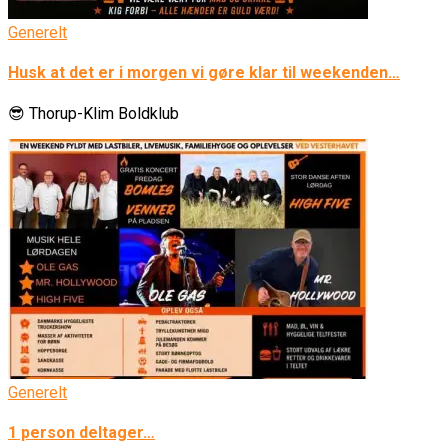
Generelt
Husk at det er i morgen vi gøre klar til weekenden…
😎 Thorup-Klim Boldklub
Generelt
1 person deltager…