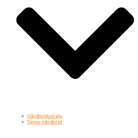
Håndboldudvalg
Senior håndbold