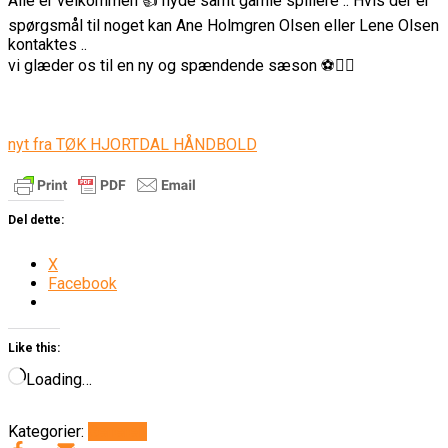
Alle er velkommen 👍 nyde samt gamle spillere .. Hvis der er
spørgsmål til noget kan Ane Holmgren Olsen eller Lene Olsen
kontaktes ..
vi glæder os til en ny og spændende sæson ⚽️🤾‍♀️
nyt fra TØK HJORTDAL HÅNDBOLD
Del dette:
X
Facebook
Like this:
Loading…
Kategorier:
Generelt