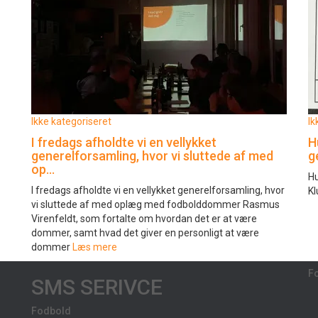
Ikke kategoriseret
Ik
I fredags afholdte vi en vellykket
H
generelforsamling, hvor vi sluttede af med
g
op…
Hu
I fredags afholdte vi en vellykket generelforsamling, hvor
Kl
vi sluttede af med oplæg med fodbolddommer Rasmus
Virenfeldt, som fortalte om hvordan det er at være
dommer, samt hvad det giver en personligt at være
dommer
Læs mere
F
SMS SERIVCE
Fodbold