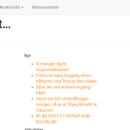
Andre hold
Motionscenter
t…
Nyt
Vi mangler dig til
Ungdomsklubben!…
Endnu en rigtig hyggelig aften i
bålhytten ved Thorup-Klim Hallen….
Så er der ved at komme gang i
bålet…
Vejret ser fint ud til bålhygge i
morgen, så se at få jeg tilmeldt til
Claus ind…
NY AKTIVITET I THORUP KLIM
BOLDKLUB!…
Aktiviteter