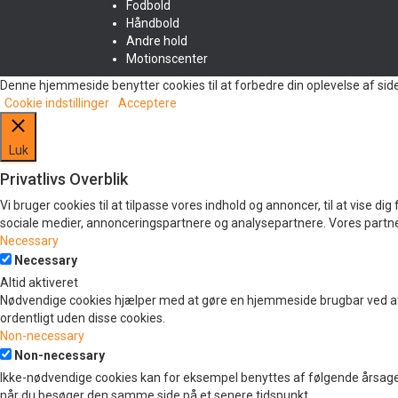
Fodbold
Håndbold
Andre hold
Motionscenter
Denne hjemmeside benytter cookies til at forbedre din oplevelse af sid
Cookie indstillinger
Acceptere
Luk
Privatlivs Overblik
Vi bruger cookies til at tilpasse vores indhold og annoncer, til at vise d
sociale medier, annonceringspartnere og analysepartnere. Vores partner
Necessary
Necessary
Altid aktiveret
Nødvendige cookies hjælper med at gøre en hjemmeside brugbar ved at
ordentligt uden disse cookies.
Non-necessary
Non-necessary
Ikke-nødvendige cookies kan for eksempel benyttes af følgende årsager
når du besøger den samme side på et senere tidspunkt.