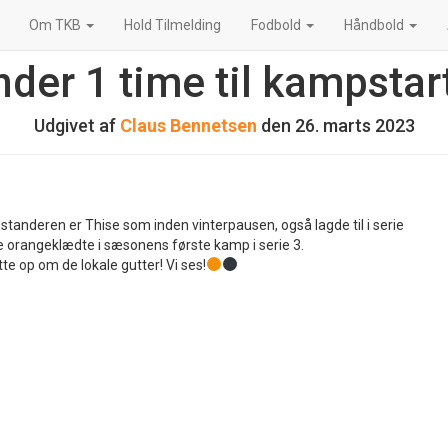
Om TKB
Hold Tilmelding
Fodbold
Håndbold
nder 1 time til kampstar
Udgivet af
Claus Bennetsen
den
26. marts 2023
standeren er Thise som inden vinterpausen, også lagde til i serie
de orangeklædte i sæsonens første kamp i serie 3.
te op om de lokale gutter! Vi ses!