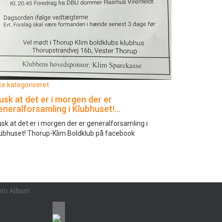
ke kategoriseret
usk at det er i morgen der er
eneralforsamling i Klubhuset!…
sk at det er i morgen der er generalforsamling i
ubhuset! Thorup-Klim Boldklub på facebook
oto Album