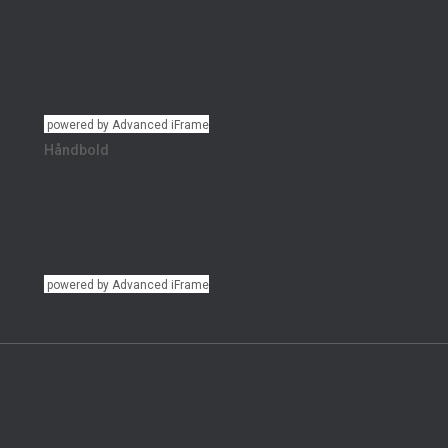
powered by Advanced iFrame
Håndbold
powered by Advanced iFrame