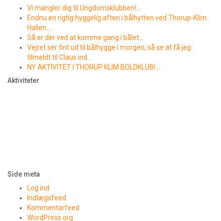
Vi mangler dig til Ungdomsklubben!…
Endnu en rigtig hyggelig aften i bålhytten ved Thorup-Klim
Hallen….
Så er der ved at komme gang i bålet…
Vejret ser fint ud til bålhygge i morgen, så se at få jeg
tilmeldt til Claus ind…
NY AKTIVITET I THORUP KLIM BOLDKLUB!…
Aktiviteter
Side meta
Log ind
Indlægsfeed
Kommentarfeed
WordPress.org