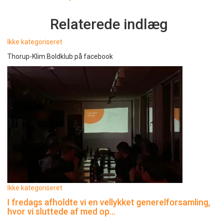
Relaterede indlæg
Ikke kategoriseret
Thorup-Klim Boldklub på facebook
Ikke kategoriseret
I fredags afholdte vi en vellykket generelforsamling,
hvor vi sluttede af med op…