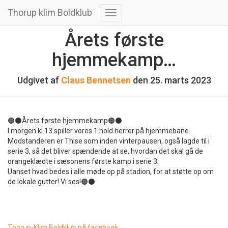
Thorup klim Boldklub
Skift
navigation
Årets første
hjemmekamp…
Udgivet af
Claus Bennetsen
den
25. marts 2023
🟠⚫️Årets første hjemmekamp🟠⚫️
I morgen kl.13 spiller vores 1.hold herrer på hjemmebane.
Modstanderen er Thise som inden vinterpausen, også lagde til i
serie 3, så det bliver spændende at se, hvordan det skal gå de
orangeklædte i sæsonens første kamp i serie 3.
Uanset hvad bedes i alle møde op på stadion, for at støtte op om
de lokale gutter! Vi ses!🟠⚫️
Thorup-Klim Boldklub på facebook