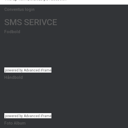
Conventus login
SMS SERIVCE
Fodbold
powered by Advanced iFrame
Håndbold
powered by Advanced iFrame
Foto Album