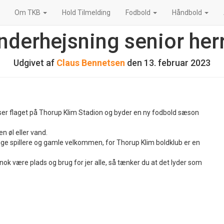
Om TKB
Hold Tilmelding
Fodbold
Håndbold
nderhejsning senior her
Udgivet af
Claus Bennetsen
den
13. februar 2023
hejser flaget på Thorup Klim Stadion og byder en ny fodbold sæson
n øl eller vand.
tidige spillere og gamle velkommen, for Thorup Klim boldklub er en
rt nok være plads og brug for jer alle, så tænker du at det lyder som