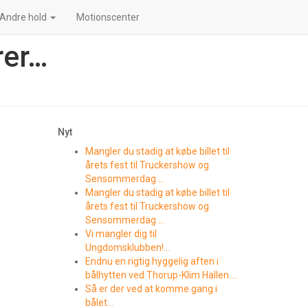
Andre hold
Motionscenter
rer…
Nyt
Mangler du stadig at købe billet til
årets fest til Truckershow og
Sensommerdag …
Mangler du stadig at købe billet til
årets fest til Truckershow og
Sensommerdag …
Vi mangler dig til
Ungdomsklubben!…
Endnu en rigtig hyggelig aften i
bålhytten ved Thorup-Klim Hallen….
Så er der ved at komme gang i
bålet…