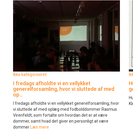
Ikke kategoriseret
Ik
I fredags afholdte vi en vellykket
H
generelforsamling, hvor vi sluttede af med
g
op…
Hu
I fredags afholdte vi en vellykket generelforsamling, hvor
Kl
vi sluttede af med oplæg med fodbolddommer Rasmus
Virenfeldt, som fortalte om hvordan det er at være
dommer, samt hvad det giver en personligt at være
dommer
Læs mere