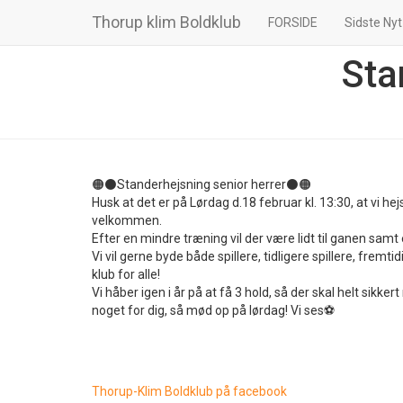
Thorup klim Boldklub
FORSIDE
Sidste Nyt
Sta
🟠⚫️Standerhejsning senior herrer⚫️🟠
Husk at det er på Lørdag d.18 februar kl. 13:30, at vi 
velkommen.
Efter en mindre træning vil der være lidt til ganen samt e
Vi vil gerne byde både spillere, tidligere spillere, frem
klub for alle!
Vi håber igen i år på at få 3 hold, så der skal helt sikke
noget for dig, så mød op på lørdag! Vi ses⚽️
Thorup-Klim Boldklub på facebook