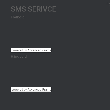
F
SMS SERIVCE
Fodbold
powered by Advanced iFrame
Håndbold
powered by Advanced iFrame