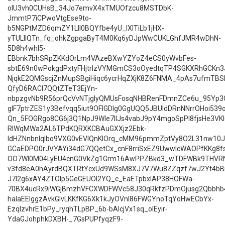
oIU3vh0CUHsB_34Jo7emvX4xTMUOfzcu8MSTDbK-
JmmtP7iCPwoVtgEse9to-
b5NGPtMZD6qmZY1LlI0BQYfbe4yU_lXITiLb1jHX-
yTULllQTn_fq_ohkZgpgaByT4M0Kq6yDJpWwCUKLGhfJMR4wDhN-
5D8h4whI5-
EBbnk7bhSRpZKKdOrLm4VAzeBXwYZYoZ4eCS0yWvbFes-
sbtE69n0wPokgdPxtyFHjtrIzVYMGmCS3oOyedtqTP4SGKXRhGCKn
NjqkE2QMGscjZnMupSBgiHiqc6ycrHqZXjK8Z6FNMA_4pAs7ufmTB
QfyD6RACl7QQtZTeT3EjYn-
nbpzgvNb9R56prQcVvNTjgIyQMUsFosqNHBRenFDmnZCe6u_95Yp3G
glF7ptrZES1y3Befvqq5iut9OFlGDIg0GgUQQ5JBUIdDRnNNrrOHoi539
Qn_5FOGRgo8CG6j3Q1NpJ9Wle7IIJs4vabJ9pY4mgoSpPI8fjsHe3VK
RlWqMWa2AL6TPdKQRXKCBAuGXXjz2Ebk-
IdHZNnbnIqlbo9VXG0vEVlQnKlOrq_cMM96pmmZptVy8O2L31nw10J
GCaEDPO0rJVYAYi34dG7QQetCx_cnF8rriSxEZ9UwwlcWAOPfKKg8f
OO7Wl0M04LyEU4cnG0VkZg1Grm16AwPPZBkd3_wTDFWBk9THVRN
v3fd8eA0hAyrdBQXTRtYcxUd9WSsM8XJ7V7Wu8ZZqzf7wJ2Yt4bB
J7I2g6xAY4ZTOIp5GeGEUOI2YQ_c_EaETpbxIAP38HOFWa-
70BX4ucRx9iWGjBmzhVFCXWDFWVc58J30qRkfzPDmOjusg2Qbbhb4
haIaEEIggzAvkGIvLKKfKG6Xk1kJyOVnI86FWGYnoTqYoHwECbYx-
EzqIzvhrE1bPy_ryqhTLpBP_6b-bAlcjVx1sq_olEyir-
YdaGJohphkDXBH-_7GsPUPfyqzF9-