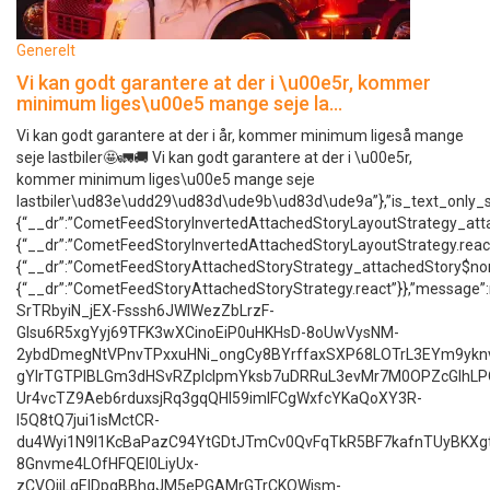
Generelt
Vi kan godt garantere at der i \u00e5r, kommer
minimum liges\u00e5 mange seje la…
Vi kan godt garantere at der i år, kommer minimum ligeså mange
seje lastbiler🤩🚛🚚 Vi kan godt garantere at der i \u00e5r,
kommer minimum liges\u00e5 mange seje
lastbiler\ud83e\udd29\ud83d\ude9b\ud83d\ude9a”},”is_text_o
{“__dr”:”CometFeedStoryInvertedAttachedStoryLayoutStrategy_at
{“__dr”:”CometFeedStoryInvertedAttachedStoryLayoutStrategy.r
{“__dr”:”CometFeedStoryAttachedStoryStrategy_attachedStory$n
{“__dr”:”CometFeedStoryAttachedStoryStrategy.react”}},”message”:nu
SrTRbyiN_jEX-Fsssh6JWIWezZbLrzF-
Glsu6R5xgYyj69TFK3wXCinoEiP0uHKHsD-8oUwVysNM-
2ybdDmegNtVPnvTPxxuHNi_ongCy8BYrffaxSXP68LOTrL3EYm9ykn
gYlrTGTPIBLGm3dHSvRZpIclpmYksb7uDRRuL3evMr7M0OPZcGIhL
Ur4vcTZ9Aeb6rduxsjRq3gqQHl59imIFCgWxfcYKaQoXY3R-
l5Q8tQ7jui1isMctCR-
du4Wyi1N9I1KcBaPazC94YtGDtJTmCv0QvFqTkR5BF7kafnTUyBKXgt
8Gnvme4LOfHFQEI0LiyUx-
zCVQiiLqElDpgBBhqJM5ePGAMrGTrCKOWjsm-