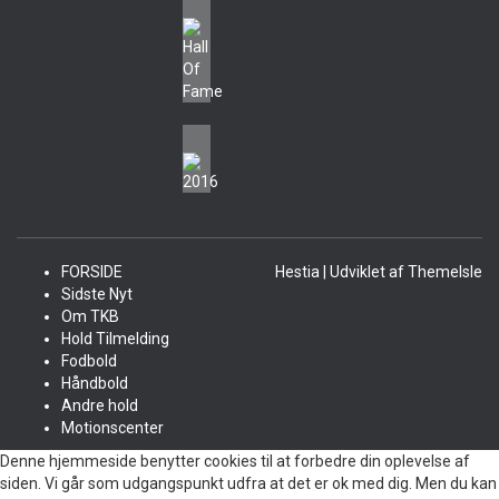
FORSIDE
Hestia | Udviklet af
ThemeIsle
Sidste Nyt
Om TKB
Hold Tilmelding
Fodbold
Håndbold
Andre hold
Motionscenter
Denne hjemmeside benytter cookies til at forbedre din oplevelse af
siden. Vi går som udgangspunkt udfra at det er ok med dig. Men du kan