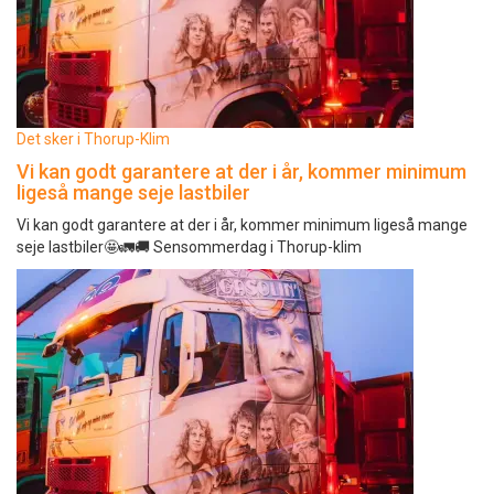
Det sker i Thorup-Klim
Vi kan godt garantere at der i år, kommer minimum
ligeså mange seje lastbiler
Vi kan godt garantere at der i år, kommer minimum ligeså mange
seje lastbiler🤩🚛🚚 Sensommerdag i Thorup-klim