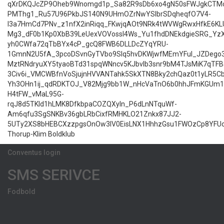
qXrDKQJcZP9Oheb9Wnomgd1p_Sa82R9sDb6xo4gN50sFWJgkCTMo
PMThg1_Ru57U96PkbJS140N9UHmOZrNwYSIbrSDqheqfO7V4-
l3a7HmCd7PNv_z1nfX2inRiqq_FKwjqAOt9NRk4tWVWgRwxHfkE6KL
Mg3_dF0b1Kp0XbB39LeUexVOVossl4Ws_Yu1fhdDNEkdgieSRG_YzX
yh0CWfa72qTbBYx4cP_gcQ8FWB6DLLDcZYqYRU-
1GmnN2U5fA_3pcoDSvnGyTVbo9SIq5hvDKWjwfMEmYFul_JZDego3
MztRNdryuXY5tyaoBTd31spqWNncv5KJbvlb3snr9bM4TJsMiK7qTFB
3Civ6i_VMCWBfnVoSjujnHVVANTahk5SkXTN8Bky2chQaz0t1yLR5C
Yh3OHn1ij_qdRDKTOJ_V82Mjg9bb1W_nHcVaTnO6b0hhJFmKGUm1
H4tFW_vMaL95G-
rqJ8d5TKld1hLMK8DfkbpaCOZQXyln_P6dLnNTquWf-
Am6qfu3SgSNKBv36gbLRbCixfRMHKLO21Znkx87JJ2-
5UTy2XS8bHEBCXzzpgsOnOw3lV0EisLNX1HhhzGsu1FWOzCp8YFUo
Thorup-Klim Boldklub
Conventus login
SMS SERIVCE
Fodbold