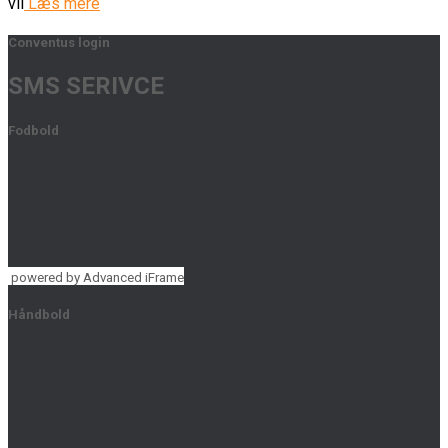
vil
Læs mere
Conventus login
SMS SERIVCE
Fodbold
powered by Advanced iFrame
Håndbold