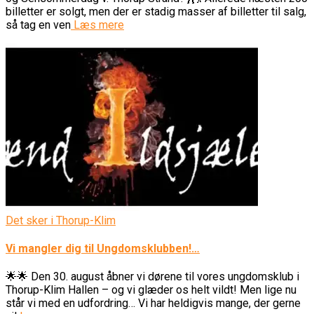
billetter er solgt, men der er stadig masser af billetter til salg,
så tag en ven
Læs mere
Det sker i Thorup-Klim
Vi mangler dig til Ungdomsklubben!…
🌟🌟 Den 30. august åbner vi dørene til vores ungdomsklub i
Thorup-Klim Hallen – og vi glæder os helt vildt! Men lige nu
står vi med en udfordring… Vi har heldigvis mange, der gerne