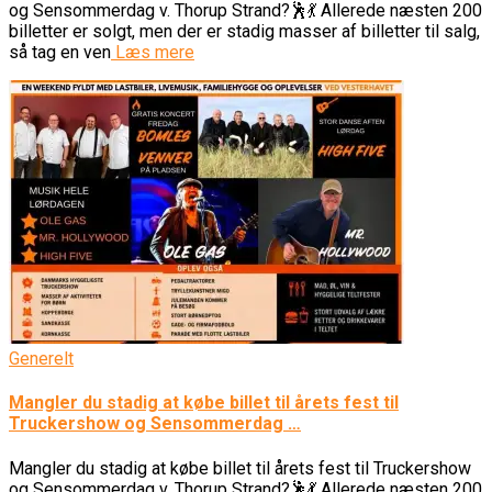
og Sensommerdag v. Thorup Strand?🕺💃 Allerede næsten 200
billetter er solgt, men der er stadig masser af billetter til salg,
så tag en ven
Læs mere
Generelt
Mangler du stadig at købe billet til årets fest til
Truckershow og Sensommerdag …
Mangler du stadig at købe billet til årets fest til Truckershow
og Sensommerdag v. Thorup Strand?🕺💃 Allerede næsten 200