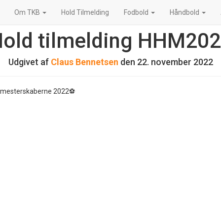
Om TKB
Hold Tilmelding
Fodbold
Håndbold
old tilmelding HHM20
Udgivet af
Claus Bennetsen
den
22. november 2022
d mesterskaberne 2022⚽️