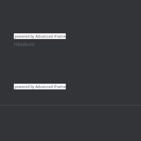
powered by Advanced iFrame
Håndbold
powered by Advanced iFrame