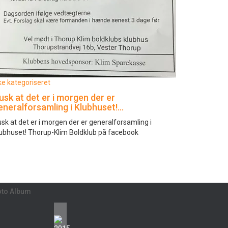
ke kategoriseret
usk at det er i morgen der er
eneralforsamling i Klubhuset!…
sk at det er i morgen der er generalforsamling i
ubhuset! Thorup-Klim Boldklub på facebook
oto Album