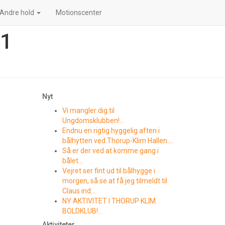
Andre hold
Motionscenter
21
Nyt
Vi mangler dig til
Ungdomsklubben!…
Endnu en rigtig hyggelig aften i
bålhytten ved Thorup-Klim Hallen….
Så er der ved at komme gang i
bålet…
Vejret ser fint ud til bålhygge i
morgen, så se at få jeg tilmeldt til
Claus ind…
NY AKTIVITET I THORUP KLIM
BOLDKLUB!…
Aktiviteter