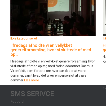
Ikke kategoriseret
Ik
I fredags afholdte vi en vellykket
H
generelforsamling, hvor vi sluttede af med
g
op…
Hu
I fredags afholdte vi en vellykket generelforsamling, hvor
Kl
vi sluttede af med oplæg med fodbolddommer Rasmus
Virenfeldt, som fortalte om hvordan det er at være
dommer, samt hvad det giver en personligt at være
dommer
Læs mere
F
SMS SERIVCE
Fodbold