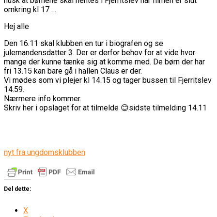
husk at børnene skal hentes i Fjerritslev når filmen er slut
omkring kl 17 …
Hej alle
Den 16.11 skal klubben en tur i biografen og se
julemandensdatter 3. Der er derfor behov for at vide hvor
mange der kunne tænke sig at komme med. De børn der har
fri 13.15 kan bare gå i hallen Claus er der.
Vi mødes som vi plejer kl 14.15 og tager bussen til Fjerritslev
14.59.
Nærmere info kommer.
Skriv her i opslaget for at tilmelde 😊sidste tilmelding 14.11
nyt fra ungdomsklubben
Del dette:
X