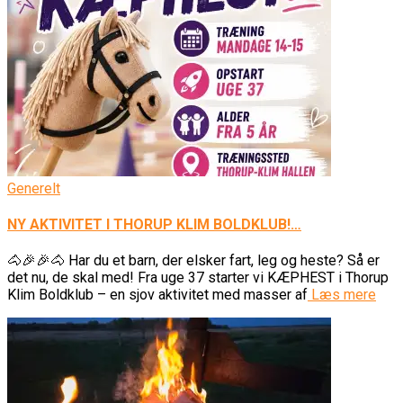
Generelt
NY AKTIVITET I THORUP KLIM BOLDKLUB!…
🐴🎉🎉🐴 Har du et barn, der elsker fart, leg og heste? Så er
det nu, de skal med! Fra uge 37 starter vi KÆPHEST i Thorup
Klim Boldklub – en sjov aktivitet med masser af
Læs mere