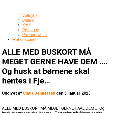
Volleyball
Billiard
Krolf
Petanque
Præmie whist
Motionscenter
ALLE MED BUSKORT MÅ
MEGET GERNE HAVE DEM ….
Og husk at børnene skal
hentes i Fje…
Udgivet af
Claus Bennetsen
den
5. januar 2023
ALLE MED BUSKORT MÅ MEGET GERNE HAVE DEM …. Og