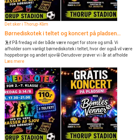
Det sker i Thorup-Klim
Børnediskotek i teltet og koncert på pladsen…
🕺💃 På fredag vil der både være noget for store og små. Vi
afholder som vanligt børnediskotek i teltet, hvor der også vil være
hoppeborge og andet sjov🤩 Derudover prøver vi i år at afholde
Læs mere