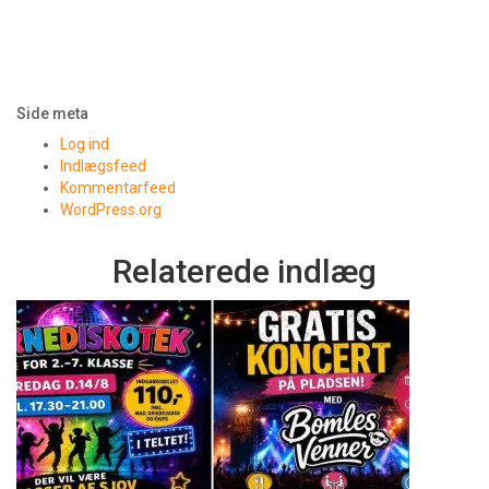
Side meta
Log ind
Indlægsfeed
Kommentarfeed
WordPress.org
Relaterede indlæg