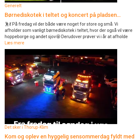
Generelt
Børnediskotek i teltet og koncert på pladsen…
🕺💃 På fredag vil der både være noget for store og små. Vi
afholder som vanligt børnediskotek i teltet, hvor der også vil være
hoppeborge og andet sjov🤩 Derudover prøver vi i år at afholde
Læs mere
Det sker i Thorup-Klim
Kom og oplev en hyggelig sensommerdag fyldt med