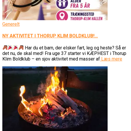
Generelt
NY AKTIVITET I THORUP KLIM BOLDKLUB!…
Har du et barn, der elsker fart, leg og heste? Så er
det nu, de skal med! Fra uge 37 starter vi KÆPHEST i Thorup
Klim Boldklub – en sjov aktivitet med masser af
Læs mere