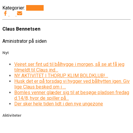
Kategorier:
Generelt
Claus Bennetsen
Aministrator på siden
Nyt
Vejret ser fint ud til bålhygge i morgen, så se at få jeg
tilmeldt til Claus ind…
NY AKTIVITET I THORUP KLIM BOLDKLUB!…
Husk det er på torsdag vi hygger ved bålhytten igen. Giv
lige Claus besked om i …
Bomles venner glæder sig til at besøge pladsen fredag
d.14/8, hvor de spiller på…
Der sker hele tiden lidt i den nye ungezone
Aktiviteter