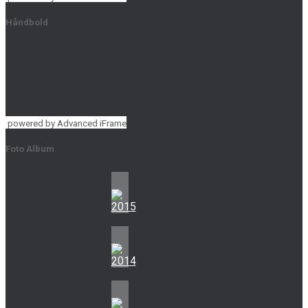
Håndbold
powered by Advanced iFrame
Foto Album