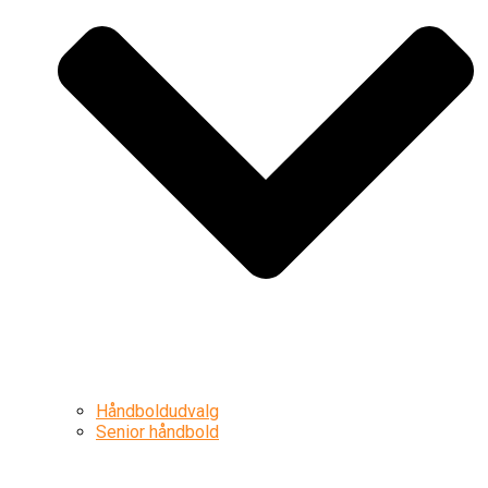
Håndboldudvalg
Senior håndbold